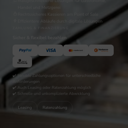
Maßgeschneiderte Lösungen für Gastronomie,
Handel und Metzgerei
Rechtssicheres Kassieren am Point of Sale
Effizientere Abläufe durch digitale Lösungen
ZAHLUNG & FINANZIERUNG
Sicher & flexibel bezahlen
✔️ Flexible Zahlungsoptionen für unterschiedliche
Anforderungen
✔️ Auch Leasing oder Ratenzahlung möglich
✔️ Schnelle und unkomplizierte Abwicklung
Leasing
Ratenzahlung