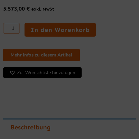
5.573,00
€
exkl. MwSt
TBM-
Modular-
In den Warenkorb
Serie:
Crushed
Ice
ohne
Mehr Infos zu diesem Artikel
Lagerung
250AHC
Zur Wunschliste hinzufügen
Menge
Beschreibung