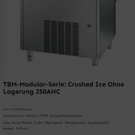
TBM-Modular-Serie: Crushed Ice Ohne
Lagerung 250AHC
SKU
FHTBM250AHC
Infrico
PTM
Eiswürfelbereiter
KATEGORIEN
,
,
Asia Markt
Cafe
Metzgerei
Restaurant
Supermarkt
TAGS
,
,
,
,
Infrico
MARKE: