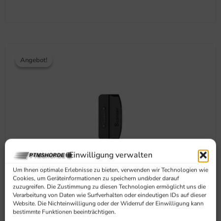
Ursprünglicher
Aktueller
Preis
Preis
Angebot!
Angebot!
war:
ist:
104,50 €
96,90 €.
Einwilligung verwalten
Um Ihnen optimale Erlebnisse zu bieten, verwenden wir Technologien wie
Cookies, um Geräteinformationen zu speichern und/oder darauf
zuzugreifen. Die Zustimmung zu diesen Technologien ermöglicht uns die
Verarbeitung von Daten wie Surfverhalten oder eindeutigen IDs auf dieser
IMin 2D-Barcodescanner Modul Für Crane 1, Pogo Pin
Website. Die Nichteinwilligung oder der Widerruf der Einwilligung kann
Anschluss
bestimmte Funktionen beeinträchtigen.