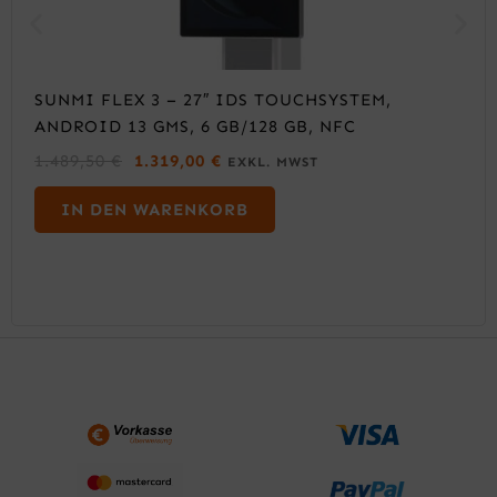
SUNMI FLEX 3 – 27″ IDS TOUCHSYSTEM,
ANDROID 13 GMS, 6 GB/128 GB, NFC
U
A
1.489,50
€
1.319,00
€
EXKL. MWST
R
K
S
T
IN DEN WARENKORB
P
U
R
E
Ü
L
N
L
G
E
L
R
I
P
C
R
H
E
E
I
R
S
P
I
R
S
E
T