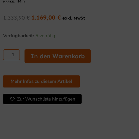
iMin
MARKE:
1.169,00
€
1.333,90
€
exkl. MwSt
Ursprünglicher
Aktueller
Preis
Preis
iMin
war:
ist:
Verfügbarkeit:
6 vorrätig
Crane
1.333,90 €
1.169,00 €.
1
–
In den Warenkorb
27″
IDS
Touchsystem,
Android
Mehr Infos zu diesem Artikel
13,
8
GB
Zur Wunschliste hinzufügen
RAM,
128
GB
ROM
Menge