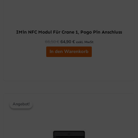
IMin NFC Modul Für Crane 1, Pogo Pin Anschluss
66,50
€
64,90
€
exkl. MwSt
In den Warenkorb
Ursprünglicher
Aktueller
Preis
Preis
Angebot!
Angebot!
war:
ist:
89,50 €
83,90 €.