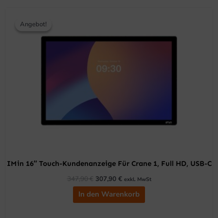
Ursprünglicher
Aktueller
Preis
Preis
Angebot!
Angebot!
war:
ist:
347,90 €
307,90 €.
IMin 16″ Touch-Kundenanzeige Für Crane 1, Full HD, USB-C
347,90
€
307,90
€
exkl. MwSt
In den Warenkorb