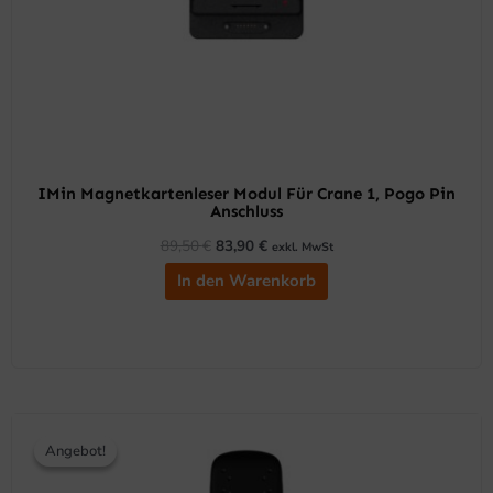
IMin Magnetkartenleser Modul Für Crane 1, Pogo Pin
Anschluss
89,50
€
83,90
€
exkl. MwSt
In den Warenkorb
Ursprünglicher
Aktueller
Preis
Preis
Angebot!
Angebot!
war:
ist:
333,90 €
315,90 €.