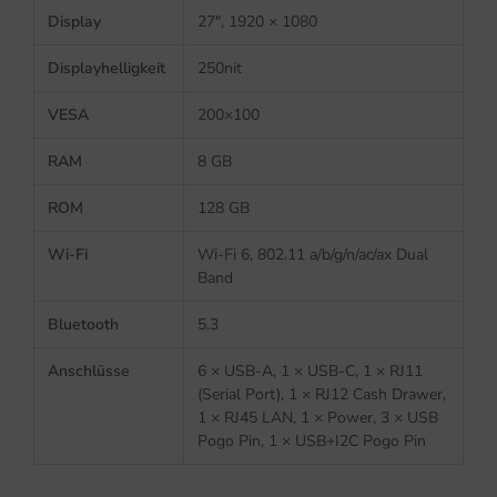
Display
27″, 1920 × 1080
Displayhelligkeit
250nit
VESA
200×100
RAM
8 GB
ROM
128 GB
Wi-Fi
Wi-Fi 6, 802.11 a/b/g/n/ac/ax Dual
Band
Bluetooth
5.3
Anschlüsse
6 × USB-A, 1 × USB-C, 1 × RJ11
(Serial Port), 1 × RJ12 Cash Drawer,
1 × RJ45 LAN, 1 × Power, 3 × USB
Pogo Pin, 1 × USB+I2C Pogo Pin