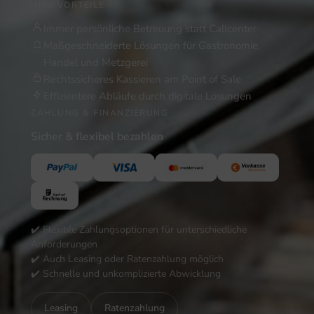
IHRE VORTEILE
Immer persönliche Betreuung statt Callcenter
Maßgeschneiderte Lösungen für Gastronomie,
Handel und Metzgerei
Rechtssicheres Kassieren am Point of Sale
Effizientere Abläufe durch digitale Lösungen
ZAHLUNG & FINANZIERUNG
Sicher & flexibel bezahlen
✔️ Flexible Zahlungsoptionen für unterschiedliche
Anforderungen
✔️ Auch Leasing oder Ratenzahlung möglich
✔️ Schnelle und unkomplizierte Abwicklung
Leasing
Ratenzahlung