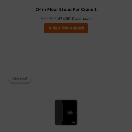
IMin Floor Stand Für Crane 1
519,90
€
474,90
€
exkl. MwSt
In den Warenkorb
Ursprünglicher
Aktueller
Preis
Preis
Angebot!
Angebot!
war:
ist:
66,50 €
64,90 €.