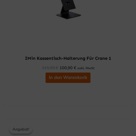
IMin Kassentisch-Halterung Für Crane 1
115,90
€
100,90
€
exkl. MwSt
In den Warenkorb
Ursprünglicher
Aktueller
Preis
Preis
Angebot!
Angebot!
war:
ist: