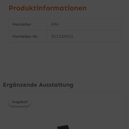
Produktinformationen
Hersteller
iMin
Hersteller-Nr.
SC113A011
Ergänzende Ausstattung
Ursprünglicher
Aktueller
Preis
Preis
Angebot!
Angebot!
war:
ist:
115,90 €
100,90 €.