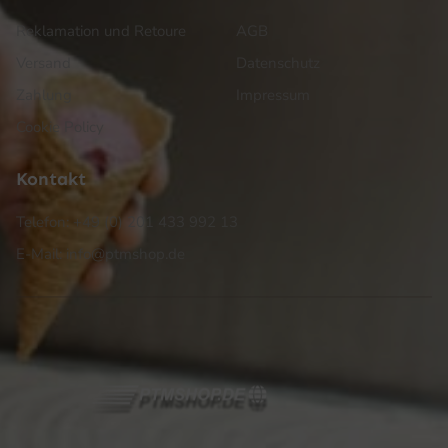
Reklamation und Retoure
AGB
Versand
Datenschutz
Zahlung
Impressum
Cookie Policy
Kontakt
Telefon: +49 (0) 201 433 992 13
E-Mail: info@ptmshop.de