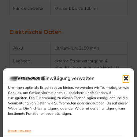
Funkreichweite
Klasse 1 bis zu 100 m
Elektrische Daten
Akku
Lithium-Ion, 2150 mAh
Ladezeit
externe Stromversorgung 4
Stunden, Spannung vom Host 10
Stunden
Einwilligung verwalten
Lesungen pro
mehr als 50.000
Um Ihnen optimale Erlebnisse zu bieten, verwenden wir Technologien wie
Ladung
Cookies, um Geräteinformationen zu speichern und/oder darauf
zuzugreifen. Die Zustimmung zu diesen Technologien ermöglicht uns die
Verarbeitung von Daten wie Surfverhalten oder eindeutigen IDs auf dieser
Stromaufnahme
Fremdstrom max. 10 W (Aufladen),
Website. Die Nichteinwilligung oder der Widerruf der Einwilligung kann
POT: max. 500 mA (Aufladen)
bestimmte Funktionen beeinträchtigen.
Spannungsverso
10 – 30 VDC, POT: 5 VDC +/- 10 %
rgung
Dienste verwalten