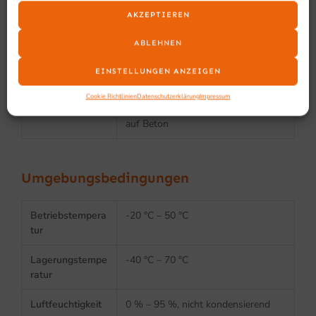
AKZEPTIEREN
Zuverlässigkeit
ABLEHNEN
EINSTELLUNGEN ANZEIGEN
Schutzklasse
IP65
Cookie Richtlinien
Datenschutzerklärung
Impressum
Fallschutz
übersteht 50 Stürze aus 2 m Höhe
auf Beton
Umgebungsbedingungen
Betriebstempera
-20 °C – 50 °C
tur
Lagerungstempe
-40 °C – 70 °C
ratur
Luftfeuchtigkeit
0 % – 95 %, nicht kondensierend