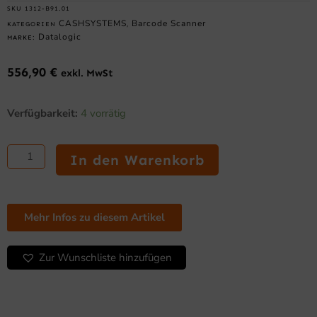
SKU
1312-B91.01
CASHSYSTEMS
Barcode Scanner
KATEGORIEN
,
Datalogic
MARKE:
556,90
€
exkl. MwSt
Datalogic
Verfügbarkeit:
4 vorrätig
PowerScan
PBT9100
–
In den Warenkorb
Linear
Imager,
Bluetooth,
austauschbare
Mehr Infos zu diesem Artikel
Batterie
Menge
Zur Wunschliste hinzufügen