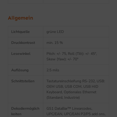
Allgemein
Lichtquelle
grüne LED
Druckkontrast
min. 15 %
Lesewinkel
Pitch: +/- 75, Roll (Tilt): +/- 45°,
Skew (Yaw): +/- 70°
Auflösung
2.5 mils
Schnittstellen
Tastatureinschleifung RS-232, USB:
OEM USB, USB COM, USB HID
Keyboard, Optionales Ethernet
(Standard, Industrie)
Dekodiermöglich
GS1 DataBar™ Linearcodes,
keiten
UPC/EAN, UPC/EAN P2/P5 add ons,