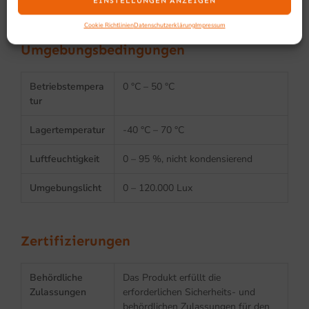
EINSTELLUNGEN ANZEIGEN
Cookie Richtlinien
Datenschutzerklärung
Impressum
Umgebungsbedingungen
Betriebstempera
0 °C – 50 °C
tur
Lagertemperatur
-40 °C – 70 °C
Luftfeuchtigkeit
0 – 95 %, nicht kondensierend
Umgebungslicht
0 – 120.000 Lux
Zertifizierungen
Behördliche
Das Produkt erfüllt die
Zulassungen
erforderlichen Sicherheits- und
behördlichen Zulassungen für den