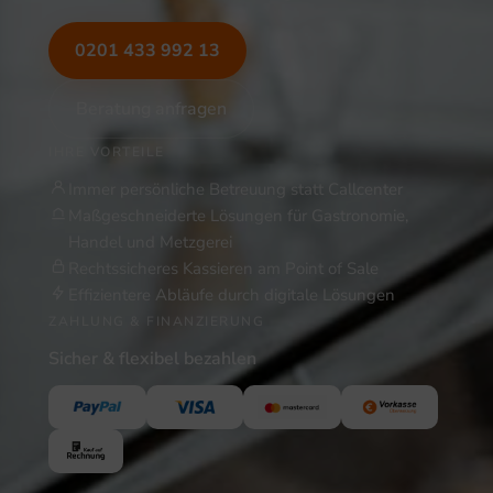
0201 433 992 13
Beratung anfragen
IHRE VORTEILE
Immer persönliche Betreuung statt Callcenter
Maßgeschneiderte Lösungen für Gastronomie,
Handel und Metzgerei
Rechtssicheres Kassieren am Point of Sale
Effizientere Abläufe durch digitale Lösungen
ZAHLUNG & FINANZIERUNG
Sicher & flexibel bezahlen