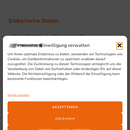
Elektrische Daten
Strom (Betrieb)
165 mA bei 5 VDC
Einwilligung verwalten
Strom (Standby)
40 mA bei 5 VDC
Um Ihnen optimale Erlebnisse zu bieten, verwenden wir Technologien wie
Cookies, um Geräteinformationen zu speichern und/oder darauf
Eingangsspannu
5 VDC +/- 5 %
zuzugreifen. Die Zustimmung zu diesen Technologien ermöglicht uns die
ng
Verarbeitung von Daten wie Surfverhalten oder eindeutigen IDs auf dieser
Website. Die Nichteinwilligung oder der Widerruf der Einwilligung kann
bestimmte Funktionen beeinträchtigen.
Zuverlässigkeit
Dienste verwalten
Schutzklasse
IP42
AKZEPTIEREN
Fallfestigkeit
Hält wiederholten Stürzen aus 1,5
ABLEHNEN
m Höhe auf eine Betonoberfläche
stand