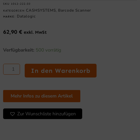
SKU
1012-222.03
CASHSYSTEMS
Barcode Scanner
KATEGORIEN
,
Datalogic
MARKE:
62,90
€
exkl. MwSt
Datalogic
Verfügbarkeit:
500 vorrätig
QuickScan
I
QD2220
In den Warenkorb
–
1D-
Linear
Imager,
Mehr Infos zu diesem Artikel
USB-
KIT,
Standfuß,
Zur Wunschliste hinzufügen
schwarz
Menge