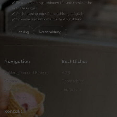
✔️ Flexible Zahlungsoptionen für unterschiedliche
Anforderungen
✔️ Auch Leasing oder Ratenzahlung möglich
✔️ Schnelle und unkomplizierte Abwicklung
Leasing
Ratenzahlung
Navigation
Rechtliches
Reklamation und Retoure
AGB
Versand
Datenschutz
Zahlung
Impressum
Cookie Policy
Kontakt