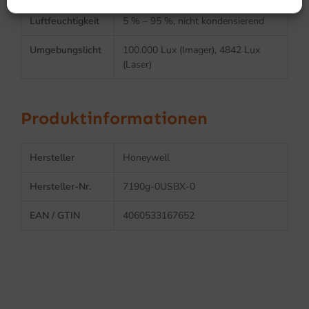
Luftfeuchtigkeit
5 % – 95 %, nicht kondensierend
Umgebungslicht
100.000 Lux (Imager), 4842 Lux
(Laser)
Produktinformationen
Hersteller
Honeywell
Hersteller-Nr.
7190g-0USBX-0
EAN / GTIN
4060533167652