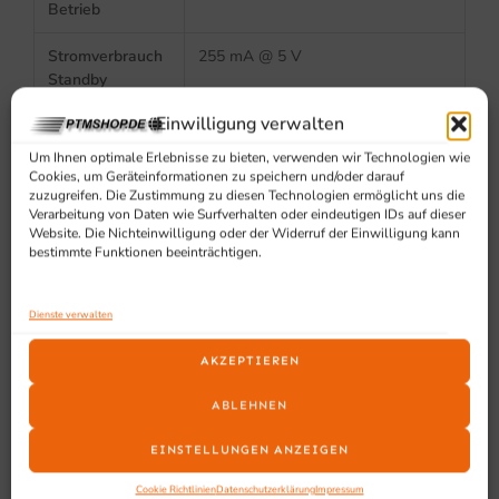
Betrieb
Stromverbrauch
255 mA @ 5 V
Standby
Einwilligung verwalten
Um Ihnen optimale Erlebnisse zu bieten, verwenden wir Technologien wie
Zuverlässigkeit
Cookies, um Geräteinformationen zu speichern und/oder darauf
zuzugreifen. Die Zustimmung zu diesen Technologien ermöglicht uns die
Verarbeitung von Daten wie Surfverhalten oder eindeutigen IDs auf dieser
Sturzfestigkeit
widersteht mehreren Stürzen aus
Website. Die Nichteinwilligung oder der Widerruf der Einwilligung kann
1,2 m
bestimmte Funktionen beeinträchtigen.
Dienste verwalten
Umgebungsbedingungen
AKZEPTIEREN
Betriebstempera
0 °C – 40 °C
ABLEHNEN
tur
EINSTELLUNGEN ANZEIGEN
Lagerungstempe
-40 °C – 60 °C
ratur
Cookie Richtlinien
Datenschutzerklärung
Impressum