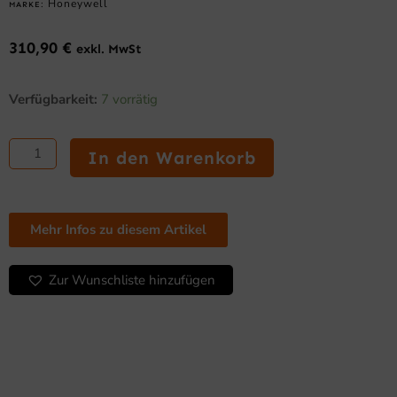
Honeywell
MARKE:
310,90
€
exkl. MwSt
Honeywell
Verfügbarkeit:
7 vorrätig
Orbit
7190
g
In den Warenkorb
–
Stationärer
2D-
Barcodescanner,
Mehr Infos zu diesem Artikel
USB-
KIT,
weiß
Zur Wunschliste hinzufügen
Menge