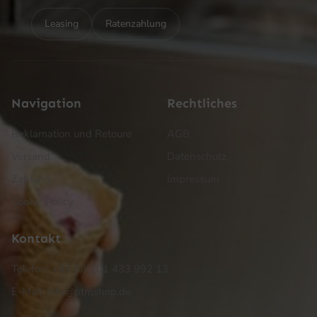
Leasing
Ratenzahlung
Navigation
Rechtliches
Reklamation und Retoure
AGB
Versand
Datenschutz
Zahlung
Impressum
Cookie Policy
Kontakt
Telefon: +49 (0) 201 433 992 13
E-Mail: info@ptmshop.de