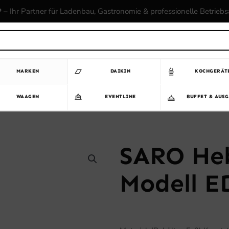
P
– Ihr Partner für Ladenbau, Gastronomie & professionelle Betrieb
MARKEN
DAIKIN
KOCHGERÄT
WAAGEN
EVENTLINE
BUFFET & AUS
SARO Heb
Modell E