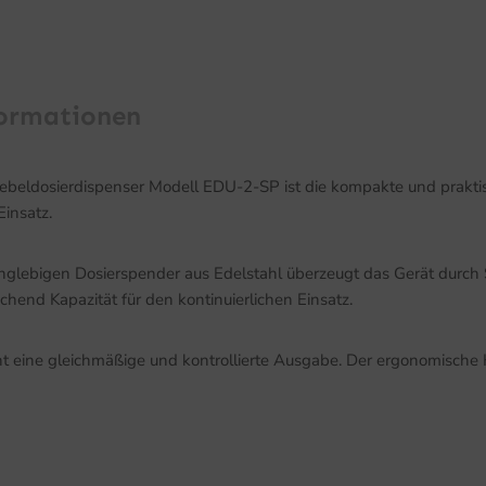
formationen
eldosierdispenser Modell EDU-2-SP ist die kompakte und praktis
Einsatz.
nglebigen Dosierspender aus Edelstahl überzeugt das Gerät durch S
chend Kapazität für den kontinuierlichen Einsatz.
icht eine gleichmäßige und kontrollierte Ausgabe. Der ergonomisc