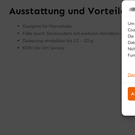
Ausstattung und Vorteile
Um 
Geeignet für Marmelade
Coo
Füße durch Stecksystem mit weiteren Behältern verbin
Die
Dosierung einstellbar bis 12 – 20 g
Dat
KEIN Vor-Ort Service
Nic
Fun
Die
A