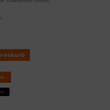
toff, (Dosierspender) Edelstahl
r
arenkorb
kel
gen