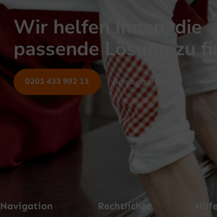
NOCH UNSICHER?
Wir helfen Ihnen, die
passende Lösung zu f
0201 433 992 13
Beratung anfragen
Navigation
Rechtliches
Hilf