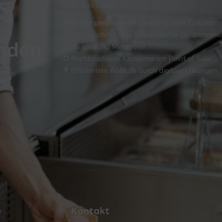
IHRE VORTEILE
Immer persönliche Betreuung statt Callcenter
Maßgeschneiderte Lösungen für Gastronomie
inden
Handel und Metzgerei
Rechtssicheres Kassieren am Point of Sale
Effizientere Abläufe durch digitale Lösungen
e
Kontakt