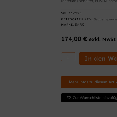
Material: (Behälter, Fuß) Kunsts
SKU
16-2225
PTM
Saucenspende
KATEGORIEN
,
SARO
MARKE:
174,00
€
exkl. MwSt
SARO
In den W
Hebeldosierdispenser
Modell
EDU-
2-
Mehr Infos zu diesem Arti
SP
Menge
Zur Wunschliste hinzufü