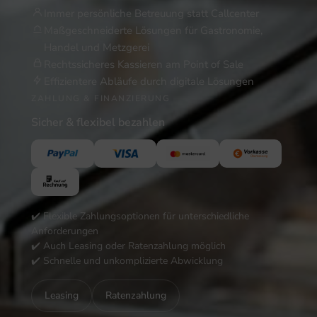
Immer persönliche Betreuung statt Callcenter
Maßgeschneiderte Lösungen für Gastronomie,
Handel und Metzgerei
Rechtssicheres Kassieren am Point of Sale
Effizientere Abläufe durch digitale Lösungen
ZAHLUNG & FINANZIERUNG
Sicher & flexibel bezahlen
✔️ Flexible Zahlungsoptionen für unterschiedliche
Anforderungen
✔️ Auch Leasing oder Ratenzahlung möglich
✔️ Schnelle und unkomplizierte Abwicklung
Leasing
Ratenzahlung