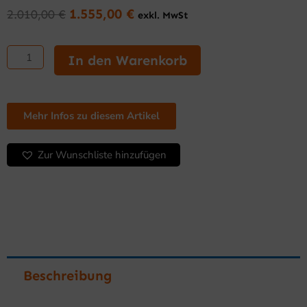
1.555,00
€
2.010,00
€
exkl. MwSt
Ursprünglicher
Aktueller
Preis
Preis
Fritteuse
war:
ist:
10
In den Warenkorb
2.010,00 €
1.555,00 €.
L
+
10
L
Mehr Infos zu diesem Artikel
dreiphasig
9
Zur Wunschliste hinzufügen
kW
Serie
500
Doppelgerät
Menge
Beschreibung