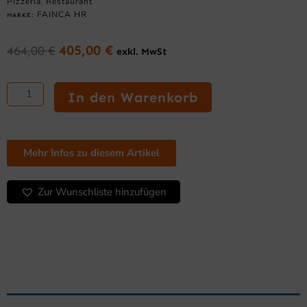
Pizzeria
Restaurant
,
FAINCA HR
MARKE:
405,00
€
464,00
€
exkl. MwSt
Ursprünglicher
Aktueller
Preis
Preis
Fritteuse
war:
ist:
10
In den Warenkorb
464,00 €
405,00 €.
L
mit
Ablasshahn
Menge
Mehr Infos zu diesem Artikel
Zur Wunschliste hinzufügen