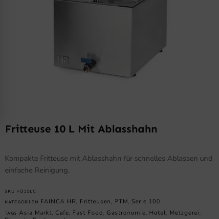
Fritteuse 10 L Mit Ablasshahn
Kompakte Fritteuse mit Ablasshahn für schnelles Ablassen und
einfache Reinigung.
SKU
FD10LC
FAINCA HR
Fritteusen
PTM
Serie 100
KATEGORIEN
,
,
,
Asia Markt
Cafe
Fast Food
Gastronomie
Hotel
Metzgerei
TAGS
,
,
,
,
,
,