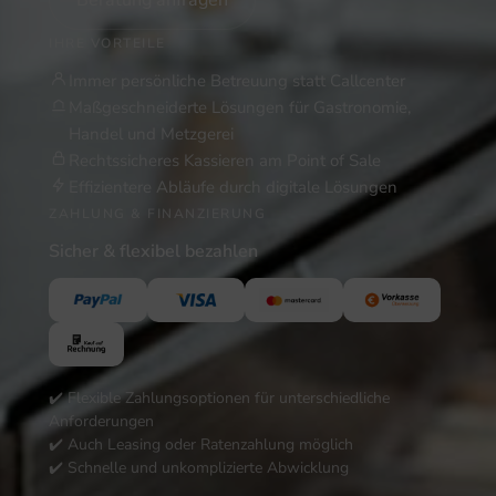
IHRE VORTEILE
Immer persönliche Betreuung statt Callcenter
Maßgeschneiderte Lösungen für Gastronomie,
Handel und Metzgerei
Rechtssicheres Kassieren am Point of Sale
Effizientere Abläufe durch digitale Lösungen
ZAHLUNG & FINANZIERUNG
Sicher & flexibel bezahlen
✔️ Flexible Zahlungsoptionen für unterschiedliche
Anforderungen
✔️ Auch Leasing oder Ratenzahlung möglich
✔️ Schnelle und unkomplizierte Abwicklung