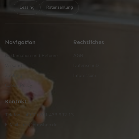
Leasing
Ratenzahlung
Navigation
Rechtliches
Reklamation und Retoure
AGB
Versand
Datenschutz
Zahlung
Impressum
Cookie Policy
Kontakt
Telefon: +49 (0) 201 433 992 13
E-Mail: info@ptmshop.de