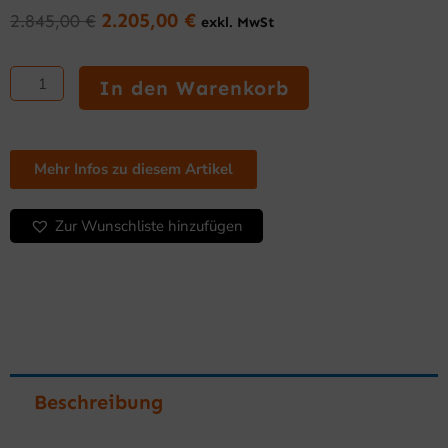
2.205,00
€
2.845,00
€
exkl. MwSt
Ursprünglicher
Aktueller
Preis
Preis
Fritteuse
war:
ist:
22
In den Warenkorb
2.845,00 €
2.205,00 €.
L
dreiphasig
Serie
900
Mehr Infos zu diesem Artikel
Standgerät
Menge
Zur Wunschliste hinzufügen
Beschreibung