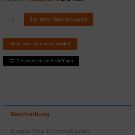
Ursprünglicher
Aktueller
Preis
Preis
Hochleistungs-
war:
ist:
Fritteuse
In den Warenkorb
1.685,00 €
1.355,00 €.
20
L
Serie
500
Mehr Infos zu diesem Artikel
Menge
Zur Wunschliste hinzufügen
Beschreibung
Zusätzliche Informationen