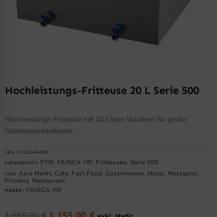
Hochleistungs-Fritteuse 20 L Serie 500
Hochleistungs-Fritteuse mit 20 Litern Volumen für große
Gastronomiebetriebe.
SKU
FD20LAR600
PTM
FAINCA HR
Fritteusen
Serie 500
KATEGORIEN
,
,
,
Asia Markt
Cafe
Fast Food
Gastronomie
Hotel
Metzgerei
TAGS
,
,
,
,
,
,
Pizzeria
Restaurant
,
FAINCA HR
MARKE:
1.355,00
€
1.685,00
€
exkl. MwSt