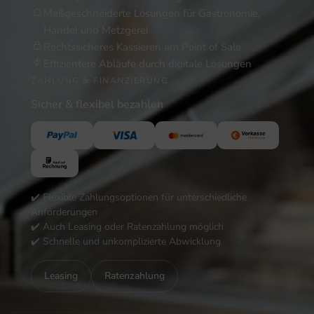
Maßgeschneiderte Lösungen für Gastronomie,
Handel und Metzgerei
Rechtssicheres Kassieren am Point of Sale
Effizientere Abläufe durch digitale Lösungen
ZAHLUNG & FINANZIERUNG
Sicher & flexibel bezahlen
✔️ Flexible Zahlungsoptionen für unterschiedliche
Anforderungen
✔️ Auch Leasing oder Ratenzahlung möglich
✔️ Schnelle und unkomplizierte Abwicklung
Leasing
Ratenzahlung