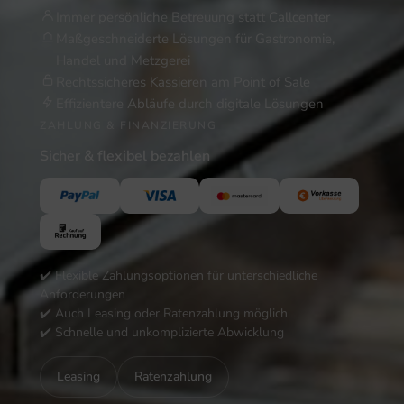
Immer persönliche Betreuung statt Callcenter
Maßgeschneiderte Lösungen für Gastronomie,
Handel und Metzgerei
Rechtssicheres Kassieren am Point of Sale
Effizientere Abläufe durch digitale Lösungen
ZAHLUNG & FINANZIERUNG
Sicher & flexibel bezahlen
✔️ Flexible Zahlungsoptionen für unterschiedliche
Anforderungen
✔️ Auch Leasing oder Ratenzahlung möglich
✔️ Schnelle und unkomplizierte Abwicklung
Leasing
Ratenzahlung