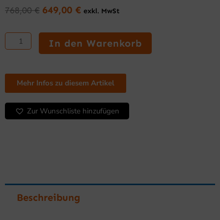
649,00
€
768,00
€
exkl. MwSt
Ursprünglicher
Aktueller
Preis
Preis
Hochleistungs-
war:
ist:
Fritteuse
In den Warenkorb
768,00 €
649,00 €.
8
L
(6
kW)
Mehr Infos zu diesem Artikel
Serie
500
Zur Wunschliste hinzufügen
Menge
Beschreibung