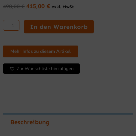
415,00
€
490,00
€
exkl. MwSt
Ursprünglicher
Aktueller
Preis
Preis
Wirtschaftliche
war:
ist:
Fritteuse
In den Warenkorb
490,00 €
415,00 €.
8
L
(3.8
kW)
Mehr Infos zu diesem Artikel
Serie
500
Zur Wunschliste hinzufügen
Menge
Beschreibung