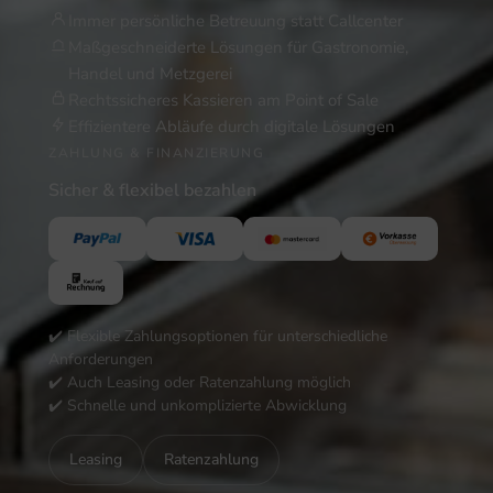
Immer persönliche Betreuung statt Callcenter
Maßgeschneiderte Lösungen für Gastronomie,
Handel und Metzgerei
Rechtssicheres Kassieren am Point of Sale
Effizientere Abläufe durch digitale Lösungen
ZAHLUNG & FINANZIERUNG
Sicher & flexibel bezahlen
✔️ Flexible Zahlungsoptionen für unterschiedliche
Anforderungen
✔️ Auch Leasing oder Ratenzahlung möglich
✔️ Schnelle und unkomplizierte Abwicklung
Leasing
Ratenzahlung