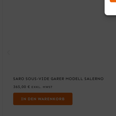
SARO SOUS-VIDE GARER MODELL SALERNO
365,00
€
EXKL. MWST
IN DEN WARENKORB