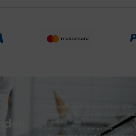
IHRE VORTEILE
Immer persönliche Betreuung statt Callcenter
Maßgeschneiderte Lösungen für Gastronomie
inden
Handel und Metzgerei
Rechtssicheres Kassieren am Point of Sale