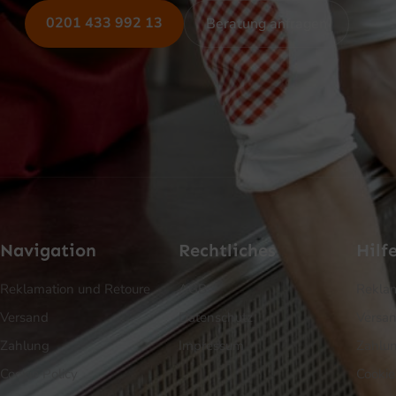
0201 433 992 13
Beratung anfragen
Navigation
Rechtliches
Hilf
Reklamation und Retoure
AGB
Reklam
Versand
Datenschutz
Versa
Zahlung
Impressum
Zahlu
Cookie Policy
Cookie