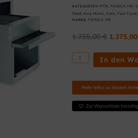
PTM
FAINCA HR
S
KATEGORIEN
,
,
Asia Markt
Cafe
Fast Food
TAGS
,
,
FAINCA HR
MARKE:
1.755,00
€
1.375,0
Ursprün
Preis
Vertikal-
war:
In den W
Tunneltoaster
1.755,0
Menge
Mehr Infos zu diesem Arti
Zur Wunschliste hinzufü