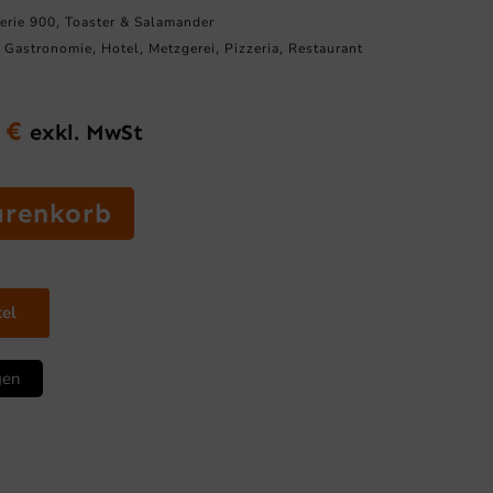
erie 900
Toaster & Salamander
,
Gastronomie
Hotel
Metzgerei
Pizzeria
Restaurant
,
,
,
,
,
0
€
exkl. MwSt
glicher
Aktueller
Preis
ist:
arenkorb
0 €
1.375,00 €.
kel
gen