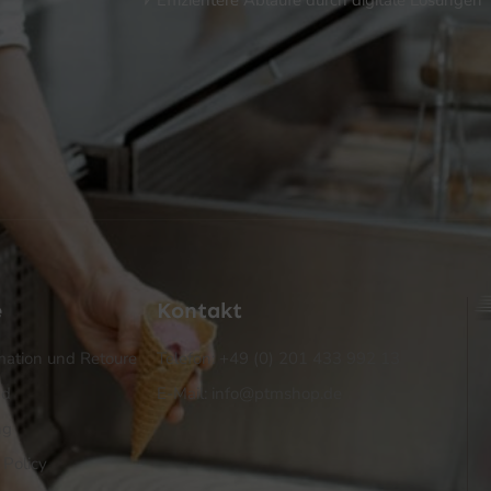
Effizientere Abläufe durch digitale Lösungen
e
Kontakt
ation und Retoure
Telefon: +49 (0) 201 433 992 13
nd
E-Mail: info@ptmshop.de
ng
 Policy