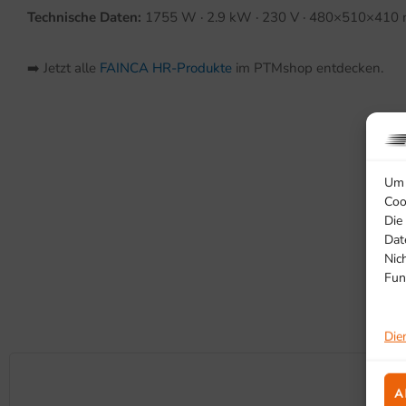
Technische Daten:
1755 W · 2.9 kW · 230 V · 480×510×410 
➡️ Jetzt alle
FAINCA HR-Produkte
im PTMshop entdecken.
Um 
Coo
Die
Dat
Nic
Fun
Die
A