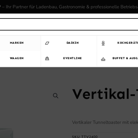
P
– Ihr Partner für Ladenbau, Gastronomie & professionelle Betrieb
MARKEN
DAIKIN
KOCHGERÄT
WAAGEN
EVENTLINE
BUFFET & AUS
Vertikal
Vertikaler Tunneltoaster mit ele
SKU
TTV2400