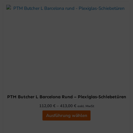
Dieses
Produkt
weist
mehrere
Varianten
auf.
Die
Optionen
können
auf
der
Produktseite
gewählt
PTM Butcher L Barcelona Rund – Plexiglas-Schiebetüren
werden
112,00
€
–
413,00
€
exkl. MwSt
Ausführung wählen