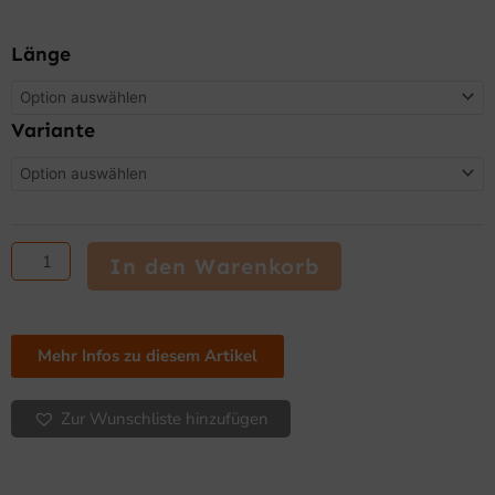
PTM
Länge
Barcelona
L
Fleischtheke
-
Variante
rund,
modulare
Kühltheke
mit
oder
In den Warenkorb
ohne
Unterbaukühlung
Menge
Mehr Infos zu diesem Artikel
Zur Wunschliste hinzufügen