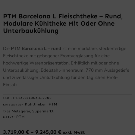
PTM Barcelona L Fleischtheke – Rund,
Modulare Kühltheke Mit Oder Ohne
Unterbaukühlung
Die
PTM Barcelona L – rund
ist eine modulare, steckerfertige
Fleischtheke mit gebogener Frontverglasung für eine
hochwertige Warenpräsentation. Erhältlich mit oder ohne
Unterbaukühlung, Edelstahl-Innenraum, 770 mm Auslagetiefe
und zuverlässiger Umluftkühlung für den täglichen Profi-
Einsatz.
SKU
PTM-BARCELONA-L-RUND
Kühltheken
PTM
KATEGORIEN
,
Metzgerei
Supermarkt
TAGS
,
PTM
MARKE:
3.719,00
€
–
9.245,00
€
exkl. MwSt