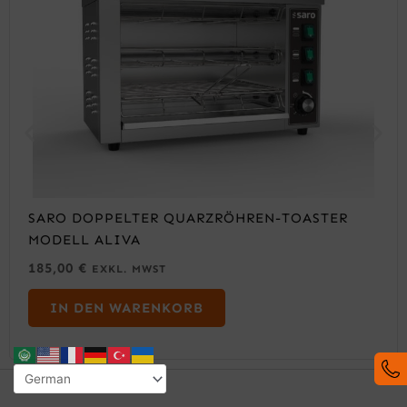
SARO DOPPELTER QUARZRÖHREN-TOASTER
MODELL ALIVA
185,00
€
EXKL. MWST
IN DEN WARENKORB