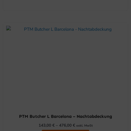
Dieses
Produkt
weist
mehrere
Varianten
auf.
Die
Optionen
können
auf
der
Produktseite
gewählt
PTM Butcher L Barcelona – Nachtabdeckung
werden
143,00
€
–
476,00
€
exkl. MwSt