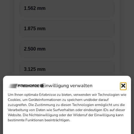
1.562 mm
1.875 mm
2.500 mm
3.125 mm
Einwilligung verwalten
3.750 mm
Um Ihnen optimale Erlebnisse zu bieten, verwenden wir Technologien wie
Cookies, um Geräteinformationen zu speichern und/oder darauf
zuzugreifen. Die Zustimmung zu diesen Technologien ermöglicht uns die
Verarbeitung von Daten wie Surfverhalten oder eindeutigen IDs auf dieser
Website. Die Nichteinwilligung oder der Widerruf der Einwilligung kann
Technische Daten
bestimmte Funktionen beeinträchtigen.