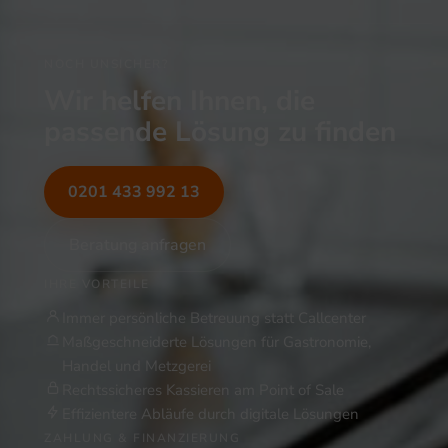
NOCH UNSICHER?
Wir helfen Ihnen, die
passende Lösung zu finden
0201 433 992 13
Beratung anfragen
IHRE VORTEILE
Immer persönliche Betreuung statt Callcenter
Maßgeschneiderte Lösungen für Gastronomie,
Handel und Metzgerei
Rechtssicheres Kassieren am Point of Sale
Effizientere Abläufe durch digitale Lösungen
ZAHLUNG & FINANZIERUNG