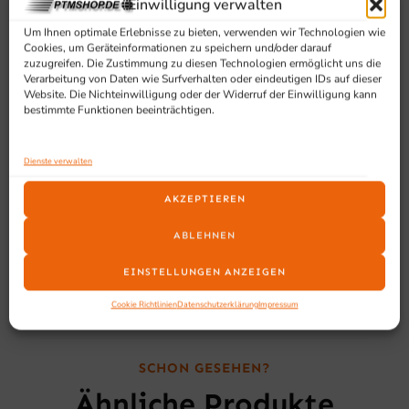
Einwilligung verwalten
Mit Silikondichtung – zum Reinigen wieder leicht
anzubringen
Um Ihnen optimale Erlebnisse zu bieten, verwenden wir Technologien wie
Cookies, um Geräteinformationen zu speichern und/oder darauf
Einfach aushängbare Flügeltür mit Klappverschluss
zuzugreifen. Die Zustimmung zu diesen Technologien ermöglicht uns die
Klappverschluss ist arretierbar
Verarbeitung von Daten wie Surfverhalten oder eindeutigen IDs auf dieser
Menükartenslot an der Tür
Website. Die Nichteinwilligung oder der Widerruf der Einwilligung kann
bestimmte Funktionen beeinträchtigen.
Temperaturverlust von 1,5 °C pro Stunde bei
warmen, und 0,5 °C pro Stunde bei kalten Speisen
Geeignet für Lebensmittel von -40 °C bis +100 °C
Dienste verwalten
Hält Ihre Speisen im GN -Behälter warm oder kalt
AKZEPTIEREN
Inhalt: 2x 86 Liter
ABLEHNEN
EINSTELLUNGEN ANZEIGEN
Cookie Richtlinien
Datenschutzerklärung
Impressum
SCHON GESEHEN?
Ähnliche Produkte