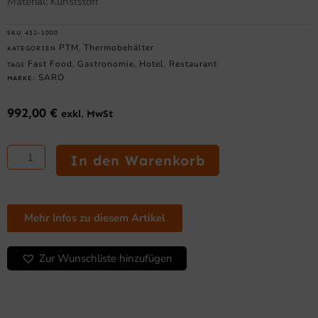
Material: Kunststoff
SKU
452-1000
PTM
Thermobehälter
KATEGORIEN
,
Fast Food
Gastronomie
Hotel
Restaurant
TAGS
,
,
,
SARO
MARKE:
992,00
€
exkl. MwSt
SARO
Thermobehälter
In den Warenkorb
Modell
Emmerich
Menge
Mehr Infos zu diesem Artikel
Zur Wunschliste hinzufügen