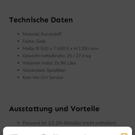
Technische Daten
Material: Kunststoff
Farbe: Gelb
Maße: B 520 x T 630,5 x H 1350 mm
Gewicht netto/brutto: 25 / 27,4 kg
Volumen netto: 2x 86 Liter
Versandart: Spedition
Kein Vor-Ort Service
Ausstattung und Vorteile
Passend für 1/1 GN-Behälter (nicht enthalten)
Frontlader mit 12 Auflageschienen