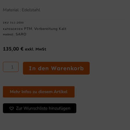
Material : Edelstahl
SKU
511-2000
PTM
Vorbereitung Kalt
KATEGORIEN
,
SARO
MARKE:
135,00
€
exkl. MwSt
SARO
Einsatz
In den Warenkorb
für
SV300
2x
138
Mehr Infos zu diesem Artikel
x
96
Zur Wunschliste hinzufügen
mm
Menge