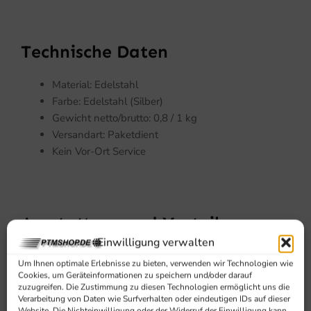
Technische Daten
Material: Edelstahl
Farbe: Edelstahl (Silber)
Gewicht netto/brutto: 0,8 / 1 kg
Versandart: Paketdient
Kein Vor-Ort Service
Ausstattung und Vorteile
Einwilligung verwalten
Material : Edelstahl
Um Ihnen optimale Erlebnisse zu bieten, verwenden wir Technologien wie
Geeignet für Saro Verpackungsmachine SV300
Cookies, um Geräteinformationen zu speichern und/oder darauf
zuzugreifen. Die Zustimmung zu diesen Technologien ermöglicht uns die
(511-1000)
Verarbeitung von Daten wie Surfverhalten oder eindeutigen IDs auf dieser
Abmessungen: B 138 x T 96 mm
Website. Die Nichteinwilligung oder der Widerruf der Einwilligung kann