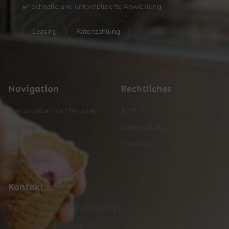
✔️ Schnelle und unkomplizierte Abwicklung
Leasing
Ratenzahlung
Navigation
Rechtliches
Reklamation und Retoure
AGB
Versand
Datenschutz
Zahlung
Impressum
Cookie Policy
Kontakt
Telefon: +49 (0) 201 433 992 13
E-Mail: info@ptmshop.de