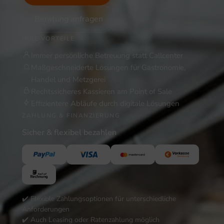
Beratung anfragen
IHRE VORTEILE
Immer persönliche Betreuung statt Callcenter
Maßgeschneiderte Lösungen für Gastronomie,
Handel und Metzgerei
Rechtssicheres Kassieren am Point of Sale
Effizientere Abläufe durch digitale Lösungen
ZAHLUNG & FINANZIERUNG
Sicher & flexibel bezahlen
✔️ Flexible Zahlungsoptionen für unterschiedliche
Anforderungen
✔️ Auch Leasing oder Ratenzahlung möglich