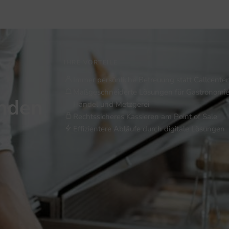
IHRE VORTEILE
Immer persönliche Betreuung statt Callcenter
Maßgeschneiderte Lösungen für Gastronomie
inden
Handel und Metzgerei
Rechtssicheres Kassieren am Point of Sale
Effizientere Abläufe durch digitale Lösungen