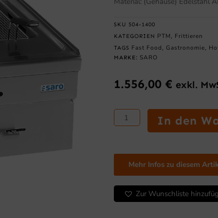
Material: (Gehäuse) Edelstahl A
SKU
504-1400
PTM
Frittieren
KATEGORIEN
,
Fast Food
Gastronomie
Ho
TAGS
,
,
SARO
MARKE:
1.556,00
€
exkl. Mw
SARO
In den W
Elektro-
Nudelkocher
Tischmodell
EC66/SC
Mehr Infos zu diesem Arti
Menge
Zur Wunschliste hinzufü