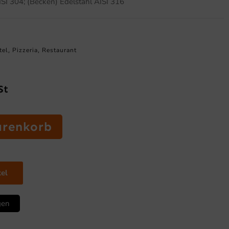
ISI 304; (Becken) Edelstahl AISI 316
tel
Pizzeria
Restaurant
,
,
St
arenkorb
kel
gen