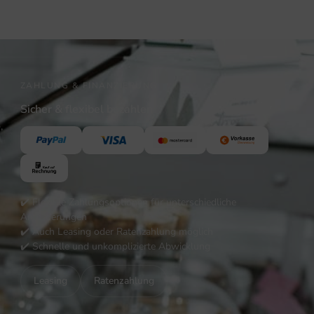
ZAHLUNG & FINANZIERUNG
Sicher & flexibel bezahlen
,
✔️ Flexible Zahlungsoptionen für unterschiedliche
Anforderungen
✔️ Auch Leasing oder Ratenzahlung möglich
✔️ Schnelle und unkomplizierte Abwicklung
Leasing
Ratenzahlung