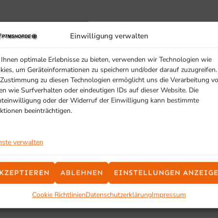
Einwilligung verwalten
Ihnen optimale Erlebnisse zu bieten, verwenden wir Technologien wie
kies, um Geräteinformationen zu speichern und/oder darauf zuzugreifen.
 Zustimmung zu diesen Technologien ermöglicht uns die Verarbeitung v
ngen der Stärke
en wie Surfverhalten oder eindeutigen IDs auf dieser Website. Die
hteinwilligung oder der Widerruf der Einwilligung kann bestimmte
ktionen beeinträchtigen.
ng enthalten (Best-Nr. 504-5050 für 1 Korb)
nste verwalten
ch)
KZEPTIEREN
ABLEHNEN
EINSTELLUNGEN ANZEIG
Cookie Richtlinien
Datenschutzerklärung
Impressum