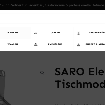
P
– Ihr Partner für Ladenbau, Gastronomie & professionelle Betrieb
MARKEN
DAIKIN
KOCHGERÄT
WAAGEN
EVENTLINE
BUFFET & AUS
SARO Ele
Tischmod