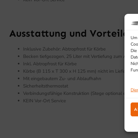
Ausstattung und Vorteile
Um 
Coo
Inklusive Zubehör: Abtropfrost für Körbe
Die
Becken tiefgezogen, 25 Liter mit Vertiefung zum Auffa
Dat
Nic
Inkl. Abtropfrost für Körbe
Fun
Körbe (B 115 x T 300 x H 125 mm) nicht im Lieferumfa
Mit eingebautem Zu- und Ablaufhahn
Sicherheitsthermostat
Die
Verbindungsfähige Konstruktion (Stege optional erhältli
KEIN Vor-Ort Service
A