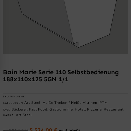
Bain Marie Serie 110 Selbstbedienung
188x110x125 5GN 1/1
SKU
VS-188-B
Art Steel
Heiße Theken / Heiße Vitrinen
PTM
KATEGORIEN
,
,
Bäckerei
Fast Food
Gastronomie
Hotel
Pizzeria
Restaurant
TAGS
,
,
,
,
,
Art Steel
MARKE:
5.524,00
€
7.700,00
€
exkl. MwSt