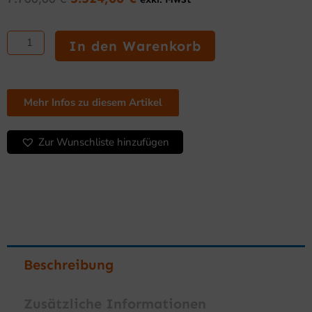
Ursprünglicher
Aktueller
Preis
Preis
Bain
war:
ist:
Marie
In den Warenkorb
7.700,00 €
5.524,00 €.
Serie
110
Selbstbedienung
188x110x125
Mehr Infos zu diesem Artikel
5GN
1/1
Zur Wunschliste hinzufügen
Menge
Beschreibung
Zusätzliche Informationen