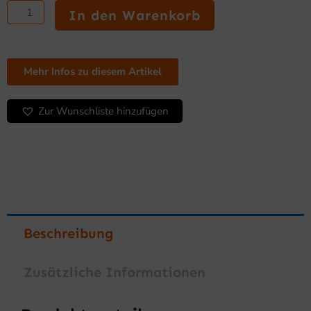
war:
ist:
157x90x190
In den Warenkorb
4.500,00 €
3.348,00 €.
mit
Luftbefeuchtung
und
2
Mehr Infos zu diesem Artikel
Türen
Menge
Zur Wunschliste hinzufügen
Beschreibung
Zusätzliche Informationen