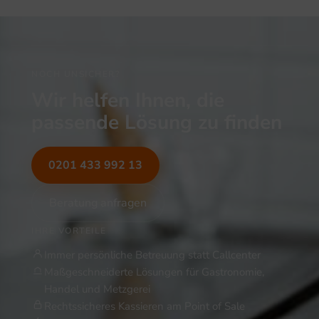
NOCH UNSICHER?
Wir helfen Ihnen, die
passende Lösung zu finden
0201 433 992 13
Beratung anfragen
IHRE VORTEILE
Immer persönliche Betreuung statt Callcenter
Maßgeschneiderte Lösungen für Gastronomie,
Handel und Metzgerei
Rechtssicheres Kassieren am Point of Sale