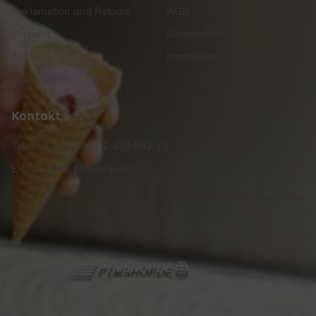
Reklamation und Retoure
AGB
Versand
Datenschutz
Zahlung
Impressum
Cookie Policy
Kontakt
Telefon: +49 (0) 201 433 992 13
E-Mail: info@ptmshop.de