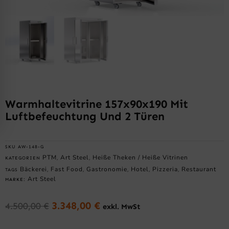
Warmhaltevitrine 157x90x190 Mit
Luftbefeuchtung Und 2 Türen
SKU
AW-148-G
PTM
Art Steel
Heiße Theken / Heiße Vitrinen
KATEGORIEN
,
,
Bäckerei
Fast Food
Gastronomie
Hotel
Pizzeria
Restaurant
TAGS
,
,
,
,
,
Art Steel
MARKE:
3.348,00
€
4.500,00
€
exkl. MwSt
Ursprünglicher
Aktueller
Preis
Preis
Warmhaltevitrine