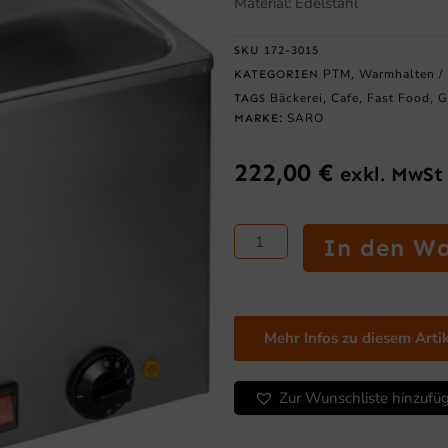
Material: Edelstahl
SKU
172-3015
PTM
Warmhalten / 
KATEGORIEN
,
Bäckerei
Cafe
Fast Food
G
TAGS
,
,
,
SARO
MARKE:
222,00
€
exkl. MwSt
SARO
In den W
Bain
Marie
Modell
BMH
Mehr Infos zu diesem Arti
210
mit
Hahn
Zur Wunschliste hinzufü
Menge