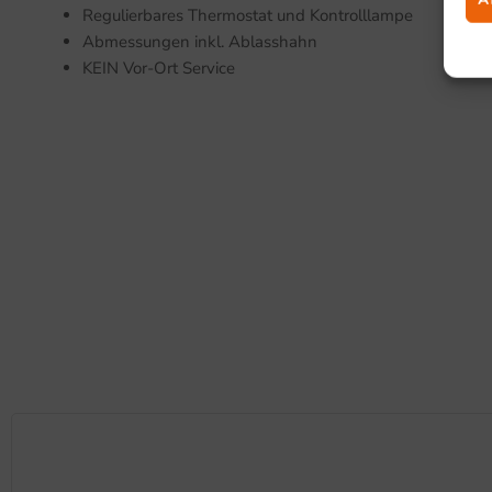
Regulierbares Thermostat und Kontrolllampe
Abmessungen inkl. Ablasshahn
KEIN Vor-Ort Service