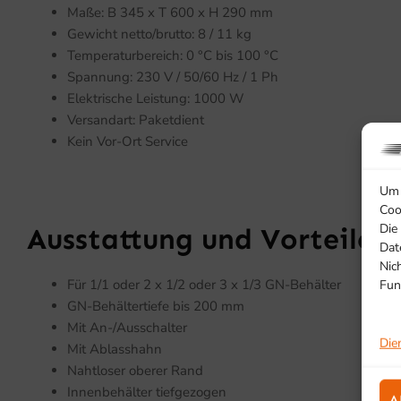
Maße: B 345 x T 600 x H 290 mm
Gewicht netto/brutto: 8 / 11 kg
Temperaturbereich: 0 °C bis 100 °C
Spannung: 230 V / 50/60 Hz / 1 Ph
Elektrische Leistung: 1000 W
Versandart: Paketdient
Kein Vor-Ort Service
Um 
Coo
Die
Ausstattung und Vorteile
Dat
Nic
Für 1/1 oder 2 x 1/2 oder 3 x 1/3 GN-Behälter
Fun
GN-Behältertiefe bis 200 mm
Mit An-/Ausschalter
Die
Mit Ablasshahn
Nahtloser oberer Rand
Innenbehälter tiefgezogen
A