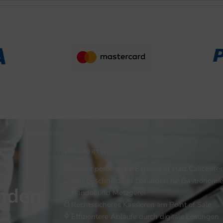
IHRE VORTEILE
Immer persönliche Betreuung statt Callcenter
Maßgeschneiderte Lösungen für Gastronomie
inden
Handel und Metzgerei
Rechtssicheres Kassieren am Point of Sale
Effizientere Abläufe durch digitale Lösungen