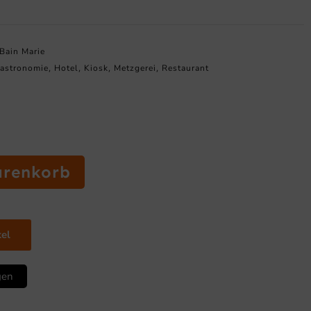
Bain Marie
astronomie
Hotel
Kiosk
Metzgerei
Restaurant
,
,
,
,
arenkorb
kel
gen