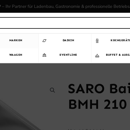
P
– Ihr Partner für Ladenbau, Gastronomie & professionelle Betrieb
MARKEN
DAIKIN
KOCHGERÄT
WAAGEN
EVENTLINE
BUFFET & AUS
SARO Bai
BMH 210