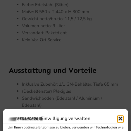
Farbe: Edelstahl (Silber)
Maße: B 580 x T 440 x H 300 mm
Gewicht netto/brutto: 11,5 / 12,5 kg
Volumen netto: 9 Liter
Versandart: Paketdient
Kein Vor-Ort Service
Ausstattung und Vorteile
Inklusive Zubehör: 1/1 GN-Behälter, Tiefe 65 mm
(Deckelfenster) Plexiglas
Sandwichboden (Edelstahl / Aluminium /
Edelstahl)
Selbstschließender Deckel
Einwilligung verwalten
Inkl. 1/1 GN-Behälter, Tiefe 65 mm
Löffelablage (ohne Löffel)
Um Ihnen optimale Erlebnisse zu bieten, verwenden wir Technologien wie