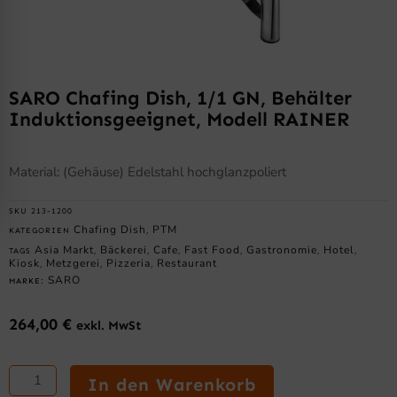
SARO Chafing Dish, 1/1 GN, Behälter
Induktionsgeeignet, Modell RAINER
Material: (Gehäuse) Edelstahl hochglanzpoliert
SKU
213-1200
Chafing Dish
PTM
KATEGORIEN
,
Asia Markt
Bäckerei
Cafe
Fast Food
Gastronomie
Hotel
TAGS
,
,
,
,
,
,
Kiosk
Metzgerei
Pizzeria
Restaurant
,
,
,
SARO
MARKE:
264,00
€
exkl. MwSt
SARO
Chafing
In den Warenkorb