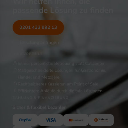
Wir helfen Ihnen, die
passende Lösung zu finden
0201 433 992 13
Beratung anfragen
IHRE VORTEILE
Immer persönliche Betreuung statt Callcenter
Maßgeschneiderte Lösungen für Gastronomie,
Handel und Metzgerei
Rechtssicheres Kassieren am Point of Sale
Effizientere Abläufe durch digitale Lösungen
ZAHLUNG & FINANZIERUNG
Sicher & flexibel bezahlen