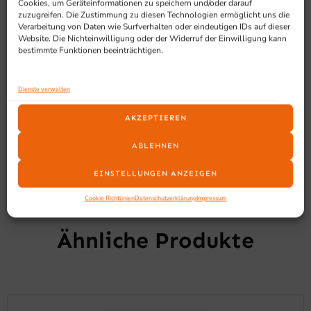
Cookies, um Geräteinformationen zu speichern und/oder darauf
2 Brennpastenhalter
zuzugreifen. Die Zustimmung zu diesen Technologien ermöglicht uns die
Solides Untergestell
Verarbeitung von Daten wie Surfverhalten oder eindeutigen IDs auf dieser
Vorwärmen bzw. Warmhalten auf einer
Website. Die Nichteinwilligung oder der Widerruf der Einwilligung kann
bestimmte Funktionen beeinträchtigen.
Induktionsplatte möglich, durch
induktionsgeeigneten Wasserbehälter
Inhalt: 9 Liter
Dienste verwalten
AKZEPTIEREN
ABLEHNEN
EINSTELLUNGEN ANZEIGEN
Cookie Richtlinien
Datenschutzerklärung
Impressum
SCHON GESEHEN?
Ähnliche Produkte