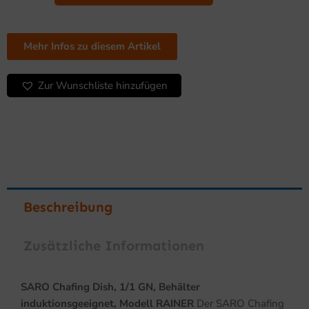
Dish,
1/1
GN,
Behälter
Mehr Infos zu diesem Artikel
induktionsgeeignet,
Modell
Zur Wunschliste hinzufügen
RAINER
Menge
Beschreibung
Zusätzliche Informationen
SARO Chafing Dish, 1/1 GN, Behälter
induktionsgeeignet, Modell RAINER
Der SARO Chafing