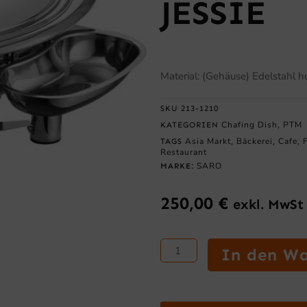
JESSIE
Material: (Gehäuse) Edelstahl ho
SKU
213-1210
Chafing Dish
PTM
KATEGORIEN
,
Asia Markt
Bäckerei
Cafe
TAGS
,
,
,
Restaurant
SARO
MARKE:
250,00
€
exkl. MwSt
SARO
In den W
Chafing
Dish,
rund,
Behälter