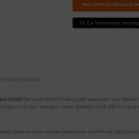
Mehr Infos zu diesem Arti
induktionsgeeignet,
Modell
JESSIE
Zur Wunschliste hinzufü
Menge
formationen
ell JESSIE
Der runde SARO Chafing Dish eignet sich zum stilvolle
nem Inhalt von 6 Litern und dem runden Behälter mit Ø 390 mm ist e
tige Optik und eine robuste, hygienische Ausführung. Das Deckelfe