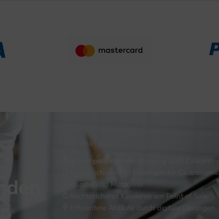
IHRE VORTEILE
Immer persönliche Betreuung statt Callcenter
Maßgeschneiderte Lösungen für Gastronomie
inden
Handel und Metzgerei
Rechtssicheres Kassieren am Point of Sale
Effizientere Abläufe durch digitale Lösungen