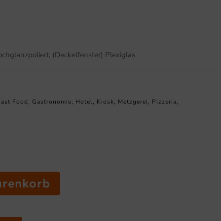
chglanzpoliert, (Deckelfenster) Plexiglas
Fast Food
Gastronomie
Hotel
Kiosk
Metzgerei
Pizzeria
,
,
,
,
,
,
arenkorb