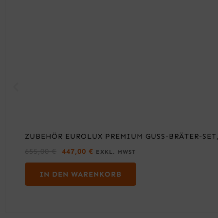
ZUBEHÖR EUROLUX PREMIUM GUSS-BRÄTER-SET, 
U
A
655,00
€
447,00
€
EXKL. MWST
R
K
S
T
IN DEN WARENKORB
P
U
R
E
Ü
L
N
L
G
E