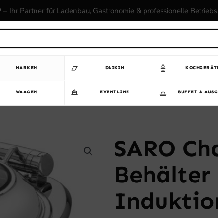
P
– Ihr Partner für Ladenbau, Gastronomie & professionelle Betrieb
MARKEN
DAIKIN
KOCHGERÄT
WAAGEN
EVENTLINE
BUFFET & AUS
SARO Cha
Behälter
Induktio