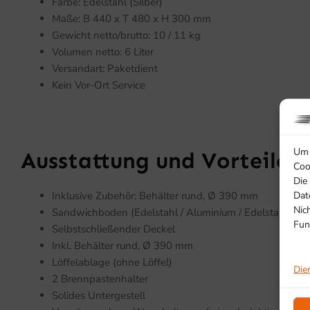
Farbe: Edelstahl (Silber)
Maße: B 440 x T 480 x H 300 mm
Gewicht netto/brutto: 10 / 11 kg
Volumen netto: 6 Liter
Versandart: Paketdient
Kein Vor-Ort Service
Um 
Ausstattung und Vorteile
Coo
Die
Dat
Inklusive Zubehör: Behälter rund, Ø 390 mm
Nic
Sandwichboden (Edelstahl / Aluminium / Edelstahl)
Fun
Selbstschließender Deckel
Inkl. Behälter rund, Ø 390 mm
Löffelablage (ohne Löffel)
Die
2 Brennpastenhalter
Solides Untergestell