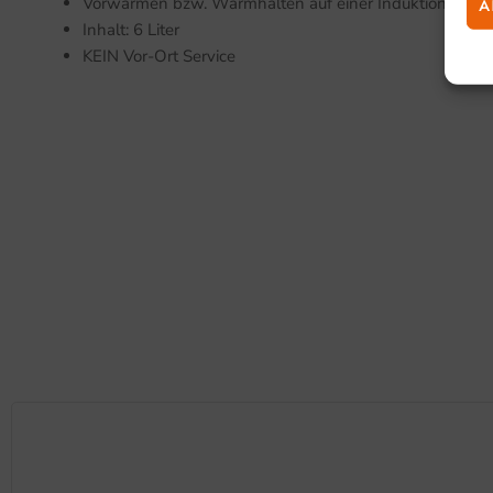
Vorwärmen bzw. Warmhalten auf einer Induktionsplatt
A
Inhalt: 6 Liter
KEIN Vor-Ort Service