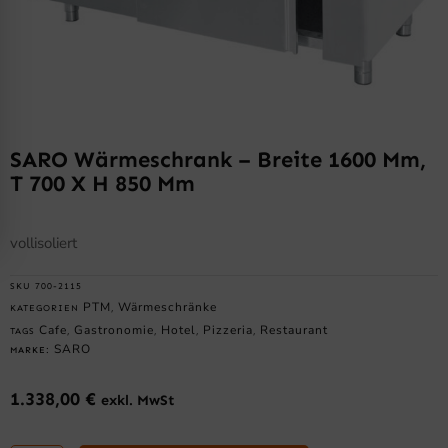
SARO Wärmeschrank – Breite 1600 Mm,
T 700 X H 850 Mm
vollisoliert
SKU
700-2115
PTM
Wärmeschränke
KATEGORIEN
,
Cafe
Gastronomie
Hotel
Pizzeria
Restaurant
TAGS
,
,
,
,
SARO
MARKE:
1.338,00
€
exkl. MwSt
SARO