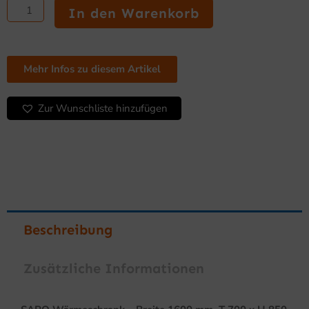
Wärmeschrank
In den Warenkorb
-
Breite
1600
mm,
Mehr Infos zu diesem Artikel
T
700
Zur Wunschliste hinzufügen
x
H
850
mm
Menge
Beschreibung
Zusätzliche Informationen