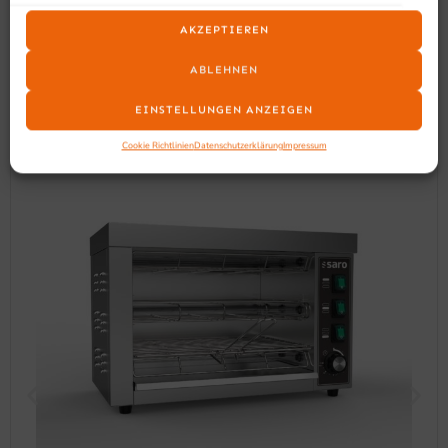
SCHON GESEHEN?
AKZEPTIEREN
Ähnliche Produkte
ABLEHNEN
EINSTELLUNGEN ANZEIGEN
Cookie Richtlinien
Datenschutzerklärung
Impressum