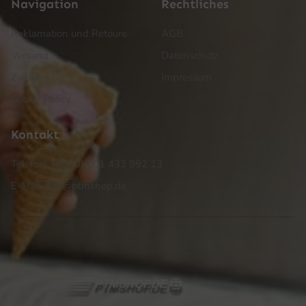
Navigation
Rechtliches
Reklamation und Retoure
AGB
Versand
Datenschutz
Zahlung
Impressum
Cookie Policy
Kontakt
Telefon: +49 (0) 201 433 992 13
E-Mail: info@ptmshop.de