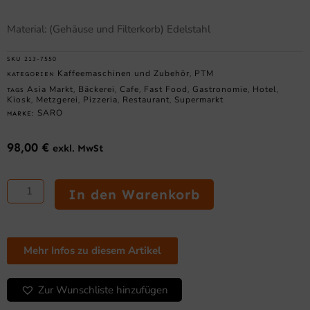
Material: (Gehäuse und Filterkorb) Edelstahl
SKU
213-7550
Kaffeemaschinen und Zubehör
PTM
KATEGORIEN
,
Asia Markt
Bäckerei
Cafe
Fast Food
Gastronomie
Hotel
TAGS
,
,
,
,
,
,
Kiosk
Metzgerei
Pizzeria
Restaurant
Supermarkt
,
,
,
,
SARO
MARKE:
98,00
€
exkl. MwSt
SARO
Kaffeemaschine
In den Warenkorb
mit
Rundfilter
Modell
CAPPONO
Mehr Infos zu diesem Artikel
40
Menge
Zur Wunschliste hinzufügen