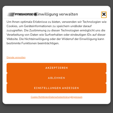
Ausstattung und Vorteile
Einwilligung verwalten
Doppelwandiges Gehäuse gewährleistet eine,
Um Ihnen optimale Erlebnisse zu bieten, verwenden wir Technologien wie
Cookies, um Geräteinformationen zu speichern und/oder darauf
Oberflächentemperatur von max. 30 °C
zuzugreifen. Die Zustimmung zu diesen Technologien ermöglicht uns die
Peilglas
Verarbeitung von Daten wie Surfverhalten oder eindeutigen IDs auf dieser
Website. Die Nichteinwilligung oder der Widerruf der Einwilligung kann
Zapfhahn, Überhitzungsschutz
bestimmte Funktionen beeinträchtigen.
Verriegelbarer Deckel
Brüh- und Warmhaltefunktion durch separate
Heizsysteme
Dienste verwalten
Ideal für das Hotel-Frühstücksbuffet, Cafés, Büros,
AKZEPTIEREN
Altenheime usw.
Inhalt: 5,1 Liter / 40 Tassen
ABLEHNEN
KEIN Vor-Ort Service
EINSTELLUNGEN ANZEIGEN
Cookie Richtlinien
Datenschutzerklärung
Impressum