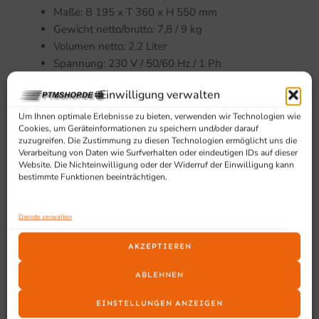
Maße: B 195 x T 360 x H 550 mm
Gewicht netto/brutto: 7,8 / 9 kg
Volumen netto: 2,2 Liter
Spannung: 230 V / 50/60 Hz / 1 Ph
Elektrische Leistung: 2069 W
Einwilligung verwalten
Versandart: Paketdient
Kein Vor-Ort Service
Um Ihnen optimale Erlebnisse zu bieten, verwenden wir Technologien wie
Cookies, um Geräteinformationen zu speichern und/oder darauf
zuzugreifen. Die Zustimmung zu diesen Technologien ermöglicht uns die
Verarbeitung von Daten wie Surfverhalten oder eindeutigen IDs auf dieser
Website. Die Nichteinwilligung oder der Widerruf der Einwilligung kann
bestimmte Funktionen beeinträchtigen.
Ausstattung und Vorteile
Dienste verwalten
Inklusive Zubehör: Edelstahl-Isolierpumpkanne 2,2
Liter (innen Glas und außen Edelstahl)
AKZEPTIEREN
Inkl. Edelstahl-Isolierpumpkanne 2,2 Liter (innen
Glas und außen Edelstahl)
ABLEHNEN
Brühzeit ca. 5 – 6 Min.
EINSTELLUNGEN ANZEIGEN
Trockenlaufschutz