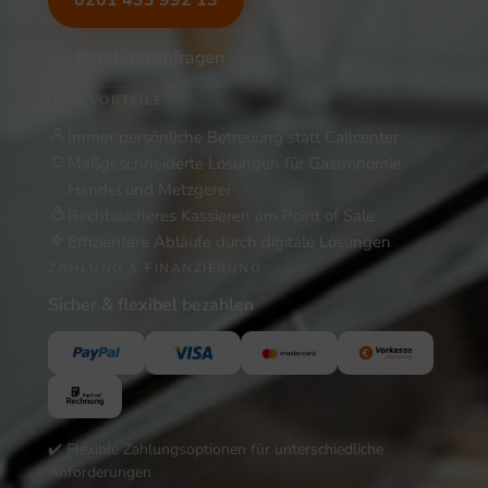
0201 433 992 13
Beratung anfragen
IHRE VORTEILE
Immer persönliche Betreuung statt Callcenter
Maßgeschneiderte Lösungen für Gastronomie,
Handel und Metzgerei
Rechtssicheres Kassieren am Point of Sale
Effizientere Abläufe durch digitale Lösungen
ZAHLUNG & FINANZIERUNG
Sicher & flexibel bezahlen
✔️ Flexible Zahlungsoptionen für unterschiedliche
Anforderungen