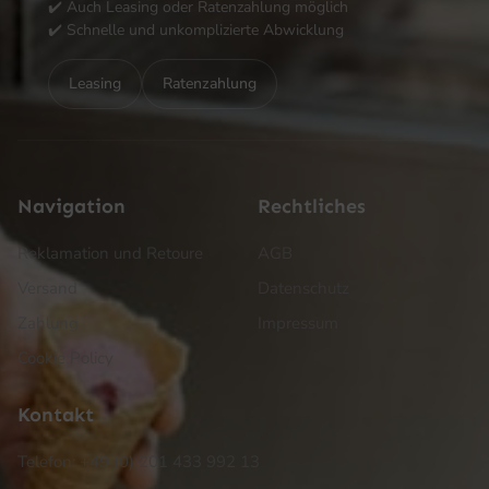
✔️ Auch Leasing oder Ratenzahlung möglich
✔️ Schnelle und unkomplizierte Abwicklung
Leasing
Ratenzahlung
Navigation
Rechtliches
Reklamation und Retoure
AGB
Versand
Datenschutz
Zahlung
Impressum
Cookie Policy
Kontakt
Telefon: +49 (0) 201 433 992 13