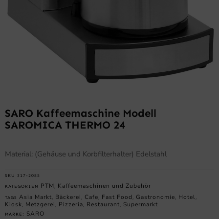
SARO Kaffeemaschine Modell
SAROMICA THERMO 24
Material: (Gehäuse und Korbfilterhalter) Edelstahl
SKU
317-2085
PTM
Kaffeemaschinen und Zubehör
KATEGORIEN
,
Asia Markt
Bäckerei
Cafe
Fast Food
Gastronomie
Hotel
TAGS
,
,
,
,
,
,
Kiosk
Metzgerei
Pizzeria
Restaurant
Supermarkt
,
,
,
,
SARO
MARKE: