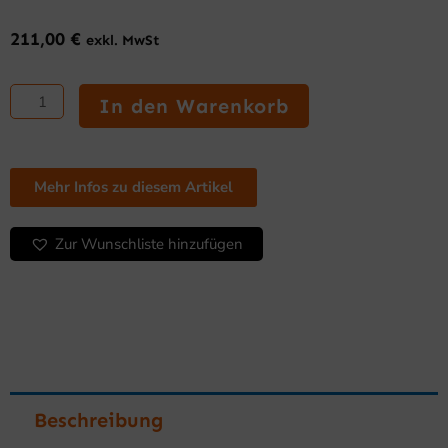
211,00
€
exkl. MwSt
SARO
Kaffeemaschine
In den Warenkorb
Modell
SAROMICA
THERMO
24
Mehr Infos zu diesem Artikel
Menge
Zur Wunschliste hinzufügen
Beschreibung