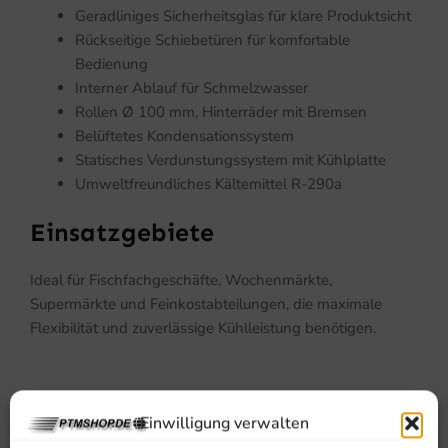
Geradliniges Sicherheitsglas für klare Produktsicht
Rückseitige Schiebetüren für komfortable
Bedienung
Interner Ablauf für Schmelzwasser
Rollen Ø 100 mm, Hinterräder mit Bremsen
Belüftetes Kondensationssystem
Statisches Verdunstungssystem mit Kühlplatte
Umweltfreundliches Kältemittel R-290a
Einsatzgebiete
Ideal für Fischfachgeschäfte, Wochenmärkte,
Supermärkte und Feinkostabteilungen, die maximale
Flexibilität und zuverlässige Kühlleistung benötigen.
Einwilligung verwalten