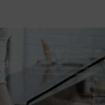
IHRE VORTEILE
Immer persönliche Betreuung statt Callcenter
Maßgeschneiderte Lösungen für Gastronomie
inden
Handel und Metzgerei
Rechtssicheres Kassieren am Point of Sale
Effizientere Abläufe durch digitale Lösungen