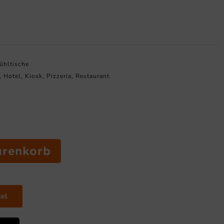
Kühltische
Hotel
Kiosk
Pizzeria
Restaurant
,
,
,
,
arenkorb
kel