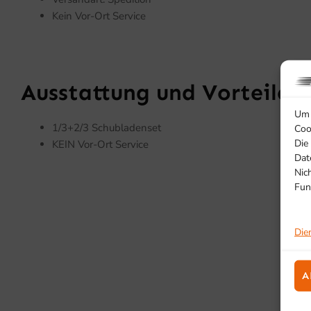
Kein Vor-Ort Service
Ausstattung und Vorteile
Um 
1/3+2/3 Schubladenset
Coo
Die
KEIN Vor-Ort Service
Dat
Nic
Fun
Die
A