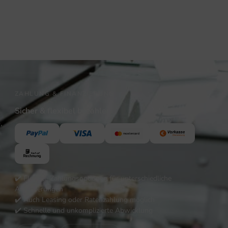
ZAHLUNG & FINANZIERUNG
Sicher & flexibel bezahlen
,
✔️ Flexible Zahlungsoptionen für unterschiedliche
Anforderungen
✔️ Auch Leasing oder Ratenzahlung möglich
✔️ Schnelle und unkomplizierte Abwicklung