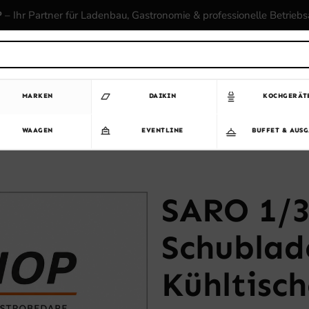
P
– Ihr Partner für Ladenbau, Gastronomie & professionelle Betrieb
MARKEN
DAIKIN
KOCHGERÄT
WAAGEN
EVENTLINE
BUFFET & AUS
SARO 1/3
Schublad
Kühltisc