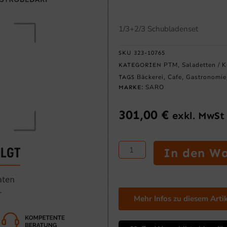
1/3+2/3 Schubladenset
SKU
323-10765
PTM
Saladetten / 
KATEGORIEN
,
Bäckerei
Cafe
Gastronomie
TAGS
,
,
SARO
MARKE:
301,00
€
exkl. MwSt
SARO
In den W
1/3+2/3
Schubladenset
für
KYLJA
Mehr Infos zu diesem Arti
Kühltische
Menge