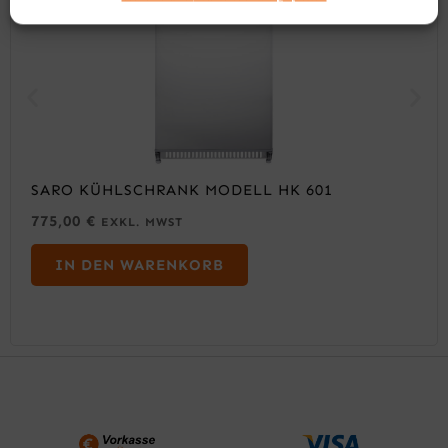
SARO KÜHLSCHRANK MODELL HK 601
775,00
€
EXKL. MWST
IN DEN WARENKORB