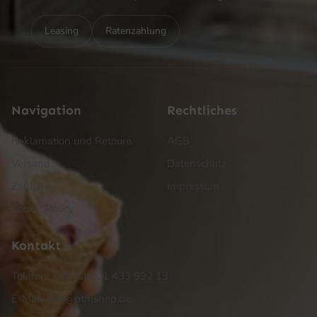
Leasing
Ratenzahlung
Navigation
Rechtliches
Reklamation und Retoure
AGB
Versand
Datenschutz
Zahlung
Impressum
Cookie Policy
Kontakt
Telefon: +49 (0) 201 433 992 13
E-Mail: info@ptmshop.de