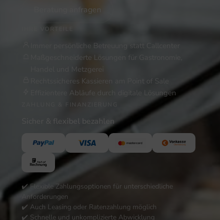
Beratung anfragen
IHRE VORTEILE
Immer persönliche Betreuung statt Callcenter
Maßgeschneiderte Lösungen für Gastronomie,
Handel und Metzgerei
Rechtssicheres Kassieren am Point of Sale
Effizientere Abläufe durch digitale Lösungen
ZAHLUNG & FINANZIERUNG
Sicher & flexibel bezahlen
✔️ Flexible Zahlungsoptionen für unterschiedliche
Anforderungen
✔️ Auch Leasing oder Ratenzahlung möglich
✔️ Schnelle und unkomplizierte Abwicklung