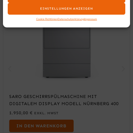
EINSTELLUNGEN ANZEIGEN
Cookie Richtlinien
Datenschutzerklärung
Impressum
SARO GESCHIRRSPÜLMASCHINE MIT
DIGITALEM DISPLAY MODELL NÜRNBERG 400
1.950,00
€
EXKL. MWST
IN DEN WARENKORB