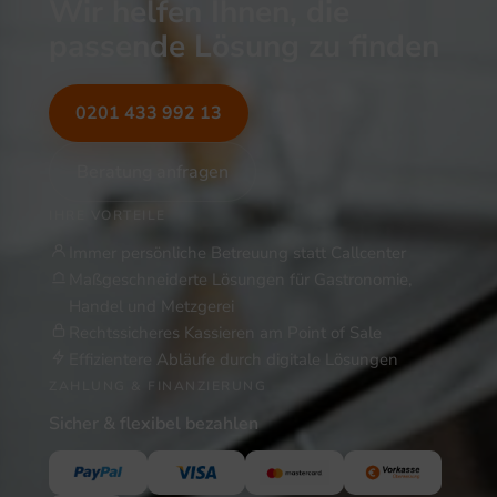
Wir helfen Ihnen, die
passende Lösung zu finden
0201 433 992 13
Beratung anfragen
IHRE VORTEILE
Immer persönliche Betreuung statt Callcenter
Maßgeschneiderte Lösungen für Gastronomie,
Handel und Metzgerei
Rechtssicheres Kassieren am Point of Sale
Effizientere Abläufe durch digitale Lösungen
ZAHLUNG & FINANZIERUNG
Sicher & flexibel bezahlen