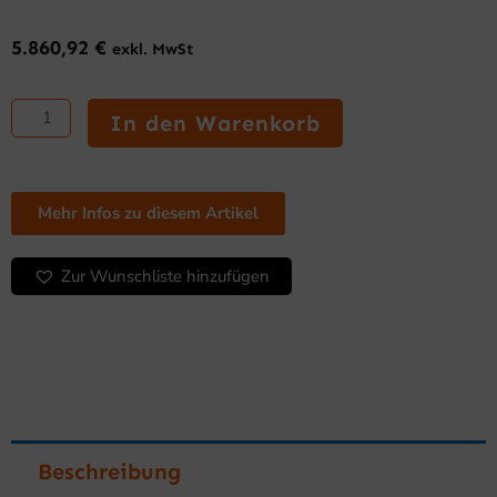
5.860,92
€
exkl. MwSt
Supermarkt-
Tiefkühltruhe
In den Warenkorb
2100mm,
Weiss
oder
Anthrazit
Mehr Infos zu diesem Artikel
Menge
Zur Wunschliste hinzufügen
Beschreibung