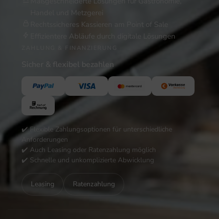
Maßgeschneiderte Lösungen für Gastronomie,
Handel und Metzgerei
Rechtssicheres Kassieren am Point of Sale
Effizientere Abläufe durch digitale Lösungen
ZAHLUNG & FINANZIERUNG
Sicher & flexibel bezahlen
✔️ Flexible Zahlungsoptionen für unterschiedliche
Anforderungen
✔️ Auch Leasing oder Ratenzahlung möglich
✔️ Schnelle und unkomplizierte Abwicklung
Leasing
Ratenzahlung