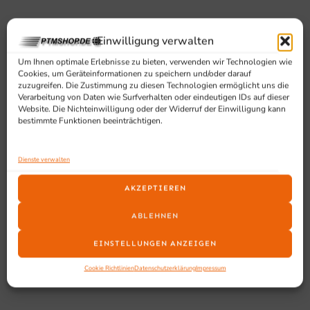
Ausstattung und Vorteile
Einwilligung verwalten
Um Ihnen optimale Erlebnisse zu bieten, verwenden wir Technologien wie
Tür abschließbar
Cookies, um Geräteinformationen zu speichern und/oder darauf
Türanschlag wechselbar
zuzugreifen. Die Zustimmung zu diesen Technologien ermöglicht uns die
1 höhenverstellbares Rost, B 322 x T 125 mm
Verarbeitung von Daten wie Surfverhalten oder eindeutigen IDs auf dieser
Website. Die Nichteinwilligung oder der Widerruf der Einwilligung kann
LED-Innenbeleuchtung
bestimmte Funktionen beeinträchtigen.
Analoge Temperatureinstellung
Absorptionskühlung; extrem geräuscharm (Klasse
Dienste verwalten
A)
Automatische Abtauung
AKZEPTIEREN
Inhalt (brutto/netto): 28 / 25 Liter
Abmessungen innen: B 312 x T 225 x H 395
ABLEHNEN
Kältemittel: Ammoniak (R717)
EINSTELLUNGEN ANZEIGEN
Cookie Richtlinien
Datenschutzerklärung
Impressum