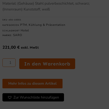
Material: (Gehäuse) Stahl pulverbeschichtet, schwarz;
(Innenraum) Kunststoff, weiß
SKU
456-10001
PTM
Kühlung & Präsentation
KATEGORIEN
,
Hotel
SCHLAGWORT
SARO
MARKE:
221,00
€
exkl. MwSt
SARO
Minibar
In den Warenkorb
Modell
MB
30
U
Mehr Infos zu diesem Artikel
Menge
Zur Wunschliste hinzufügen