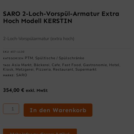
SARO 2-Loch-Vorspül-Armatur Extra
Hoch Modell KERSTIN
2-Loch-Vorspülarmatur (extra hoch)
SKU
457-1130
PTM
Spültische / Spülschränke
KATEGORIEN
,
Asia Markt
Bäckerei
Cafe
Fast Food
Gastronomie
Hotel
TAGS
,
,
,
,
,
,
Kiosk
Metzgerei
Pizzeria
Restaurant
Supermarkt
,
,
,
,
SARO
MARKE:
354,00
€
exkl. MwSt
SARO
2-
In den Warenkorb
Loch-
Vorspül-
Armatur