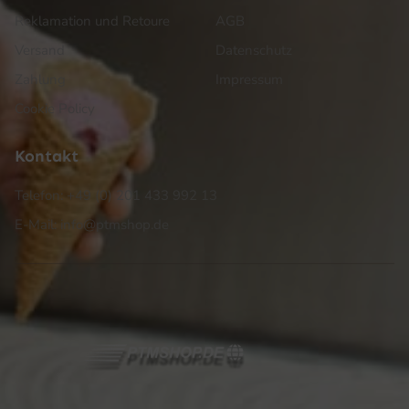
Reklamation und Retoure
AGB
Versand
Datenschutz
Zahlung
Impressum
Cookie Policy
Kontakt
Telefon: +49 (0) 201 433 992 13
E-Mail: info@ptmshop.de