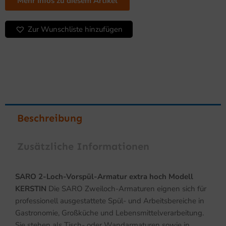
extra
Mehr Infos zu diesem Artikel
hoch
Modell
Zur Wunschliste hinzufügen
KERSTIN
Menge
Beschreibung
Zusätzliche Informationen
SARO 2-Loch-Vorspül-Armatur extra hoch Modell
KERSTIN
Die SARO Zweiloch-Armaturen eignen sich für
professionell ausgestattete Spül- und Arbeitsbereiche in
Gastronomie, Großküche und Lebensmittelverarbeitung.
Sie stehen als Tisch- oder Wandarmaturen sowie in