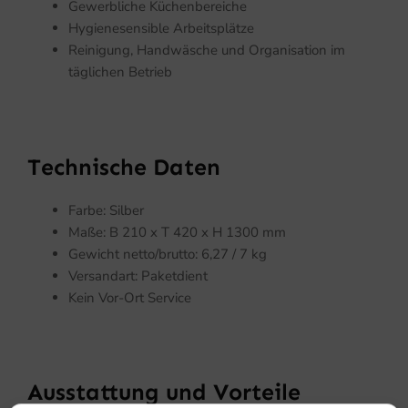
Gewerbliche Küchenbereiche
Hygienesensible Arbeitsplätze
Reinigung, Handwäsche und Organisation im
täglichen Betrieb
Technische Daten
Farbe: Silber
Maße: B 210 x T 420 x H 1300 mm
Gewicht netto/brutto: 6,27 / 7 kg
Versandart: Paketdient
Kein Vor-Ort Service
Ausstattung und Vorteile