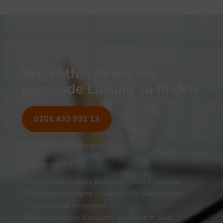
NOCH UNSICHER?
Wir helfen Ihnen, die
passende Lösung zu finden
0201 433 992 13
Beratung anfragen
IHRE VORTEILE
Immer persönliche Betreuung statt Callcenter
Maßgeschneiderte Lösungen für Gastronomie,
Handel und Metzgerei
Rechtssicheres Kassieren am Point of Sale