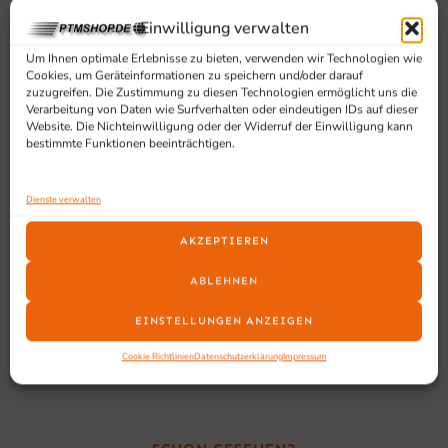
Einwilligung verwalten
2-Loch-Vorspülarmatur (extra hoch)
Schwenkbarer Auslauf
Um Ihnen optimale Erlebnisse zu bieten, verwenden wir Technologien wie
Cookies, um Geräteinformationen zu speichern und/oder darauf
Schwarzer Kunstoffhebel für Wasserzufuhr, Ventile
zuzugreifen. Die Zustimmung zu diesen Technologien ermöglicht uns die
für Warm-/
Verarbeitung von Daten wie Surfverhalten oder eindeutigen IDs auf dieser
Kaltauswahl (Mischventil) verchromt
Website. Die Nichteinwilligung oder der Widerruf der Einwilligung kann
bestimmte Funktionen beeinträchtigen.
Mit hochwertigen Keramikteilen
Wasserdurchlass: 12 L/Min – 3,5 Bar
Anschlüsse: G 3/4"
Dienste verwalten
Tischbohrung: Ø 27 mm
AKZEPTIEREN
(mit Wandbefestigungsstange T 540 mm)
KEIN Vor-Ort Service
ABLEHNEN
EINSTELLUNGEN ANZEIGEN
Cookie Richtlinien
Datenschutzerklärung
Impressum