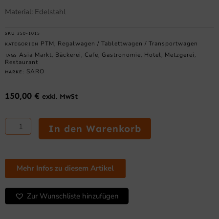
Material: Edelstahl
SKU
350-1015
PTM
Regalwagen / Tablettwagen / Transportwagen
KATEGORIEN
,
Asia Markt
Bäckerei
Cafe
Gastronomie
Hotel
Metzgerei
TAGS
,
,
,
,
,
,
Restaurant
SARO
MARKE:
150,00
€
exkl. MwSt
SARO
Regalwagen
In den Warenkorb
mit
Edelstahlarbeitsfläche
Modell
NOEL
Mehr Infos zu diesem Artikel
Menge
Zur Wunschliste hinzufügen