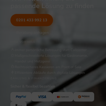
passende Lösung zu finden
0201 433 992 13
Beratung anfragen
IHRE VORTEILE
Immer persönliche Betreuung statt Callcenter
Maßgeschneiderte Lösungen für Gastronomie,
Handel und Metzgerei
Rechtssicheres Kassieren am Point of Sale
Effizientere Abläufe durch digitale Lösungen
ZAHLUNG & FINANZIERUNG
Sicher & flexibel bezahlen