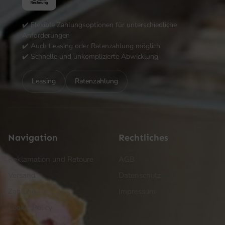
✔️ Flexible Zahlungsoptionen für unterschiedliche
Anforderungen
✔️ Auch Leasing oder Ratenzahlung möglich
✔️ Schnelle und unkomplizierte Abwicklung
Leasing
Ratenzahlung
Navigation
Rechtliches
Reklamation und Retoure
AGB
Versand
Datenschutz
Zahlung
Impressum
Cookie Policy