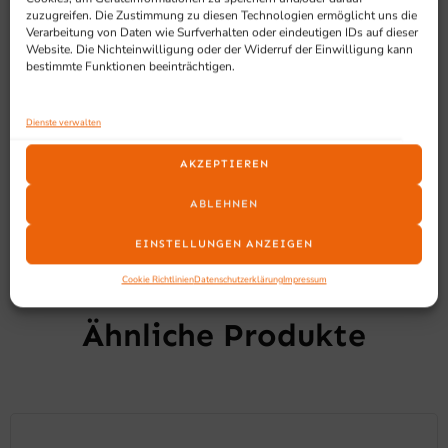
zuzugreifen. Die Zustimmung zu diesen Technologien ermöglicht uns die
Etagenabstand: 110 mm
Verarbeitung von Daten wie Surfverhalten oder eindeutigen IDs auf dieser
Tragfähigkeit: ca. 120 kg
Website. Die Nichteinwilligung oder der Widerruf der Einwilligung kann
bestimmte Funktionen beeinträchtigen.
4 Leichtlaufräder mit Feststellbremse
Einschübe mit Anschlag
KEIN Vor-Ort Service
Dienste verwalten
AKZEPTIEREN
ABLEHNEN
EINSTELLUNGEN ANZEIGEN
Cookie Richtlinien
Datenschutzerklärung
Impressum
SCHON GESEHEN?
Ähnliche Produkte