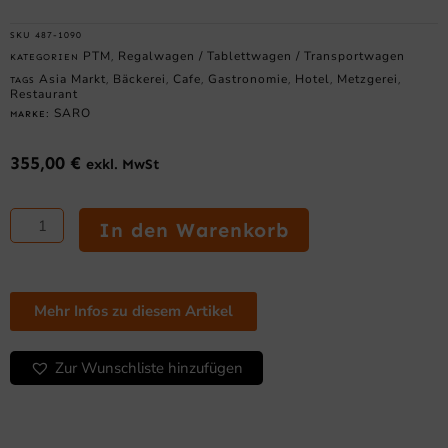
SKU
487-1090
PTM
Regalwagen / Tablettwagen / Transportwagen
KATEGORIEN
,
Asia Markt
Bäckerei
Cafe
Gastronomie
Hotel
Metzgerei
TAGS
,
,
,
,
,
,
Restaurant
SARO
MARKE:
355,00
€
exkl. MwSt
SARO
Regalwagen
In den Warenkorb
Modell
TW
60/40L
Längseinschub
Mehr Infos zu diesem Artikel
Menge
Zur Wunschliste hinzufügen