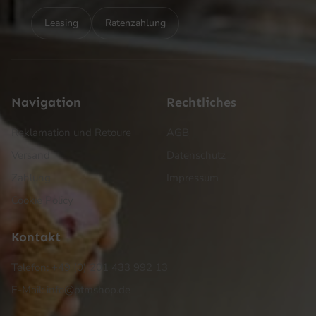
Leasing
Ratenzahlung
Navigation
Rechtliches
Reklamation und Retoure
AGB
Versand
Datenschutz
Zahlung
Impressum
Cookie Policy
Kontakt
Telefon: +49 (0) 201 433 992 13
E-Mail: info@ptmshop.de