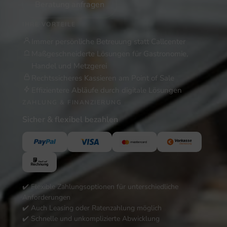
Beratung anfragen
IHRE VORTEILE
Immer persönliche Betreuung statt Callcenter
Maßgeschneiderte Lösungen für Gastronomie,
Handel und Metzgerei
Rechtssicheres Kassieren am Point of Sale
Effizientere Abläufe durch digitale Lösungen
ZAHLUNG & FINANZIERUNG
Sicher & flexibel bezahlen
✔️ Flexible Zahlungsoptionen für unterschiedliche
Anforderungen
✔️ Auch Leasing oder Ratenzahlung möglich
✔️ Schnelle und unkomplizierte Abwicklung