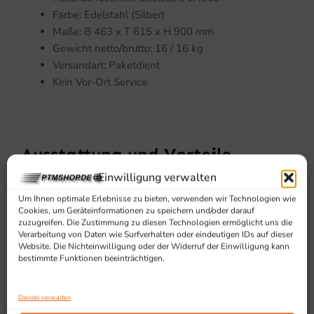
Farbe: Edelstahl (Silber)
Maße: B 463 x T 615 x H 900 mm
Gewicht netto/brutto: 16 / 16 kg
Versandart: Paketdient
Kein Vor-Ort Service
Ausstattung und Vorteile
Einwilligung verwalten
Made in Germany
Um Ihnen optimale Erlebnisse zu bieten, verwenden wir Technologien wie
60/40 Längseinschub
Cookies, um Geräteinformationen zu speichern und/oder darauf
Blechgrößen – 60/40 – 58/40 Längseinschub
zuzugreifen. Die Zustimmung zu diesen Technologien ermöglicht uns die
Verarbeitung von Daten wie Surfverhalten oder eindeutigen IDs auf dieser
Rollenausstattung – 4 Lenkrollen stahlverzinkt
Website. Die Nichteinwilligung oder der Widerruf der Einwilligung kann
Auflagen: 10
bestimmte Funktionen beeinträchtigen.
Abstand: 69 mm
Tragfähigkeit: 180 kg
Dienste verwalten
KEIN Vor-Ort Service