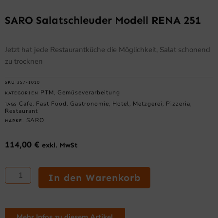
SARO Salatschleuder Modell RENA 251
Jetzt hat jede Restaurantküche die Möglichkeit, Salat schonend
zu trocknen
SKU
357-1010
PTM
Gemüseverarbeitung
KATEGORIEN
,
Cafe
Fast Food
Gastronomie
Hotel
Metzgerei
Pizzeria
TAGS
,
,
,
,
,
,
Restaurant
SARO
MARKE:
114,00
€
exkl. MwSt
SARO
Salatschleuder
In den Warenkorb
Modell
RENA
251
Menge
Mehr Infos zu diesem Artikel