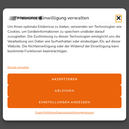
Einwilligung verwalten
Ausstattung und Vorteile
Um Ihnen optimale Erlebnisse zu bieten, verwenden wir Technologien wie
Cookies, um Geräteinformationen zu speichern und/oder darauf
Jetzt hat jede Restaurantküche die Möglichkeit,
zuzugreifen. Die Zustimmung zu diesen Technologien ermöglicht uns die
Verarbeitung von Daten wie Surfverhalten oder eindeutigen IDs auf dieser
Salat schonend zu trocknen
Website. Die Nichteinwilligung oder der Widerruf der Einwilligung kann
Der Salat behält länger sein frisches Aussehen und
bestimmte Funktionen beeinträchtigen.
bleibt knackig frisch
Getriebe aus stoßfestem und verschleißarmen
Dienste verwalten
Kunststoff
Spülmaschinengeeignet
AKZEPTIEREN
Nicht lieferbar in Frankreich
Inhalt: 25 Liter
ABLEHNEN
KEIN Vor-Ort Service
EINSTELLUNGEN ANZEIGEN
Cookie Richtlinien
Datenschutzerklärung
Impressum