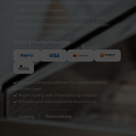
Maßgeschneiderte Lösungen für Gastronomie,
Handel und Metzgerei
Rechtssicheres Kassieren am Point of Sale
Effizientere Abläufe durch digitale Lösungen
ZAHLUNG & FINANZIERUNG
Sicher & flexibel bezahlen
✔️ Flexible Zahlungsoptionen für unterschiedliche
Anforderungen
✔️ Auch Leasing oder Ratenzahlung möglich
✔️ Schnelle und unkomplizierte Abwicklung
Leasing
Ratenzahlung