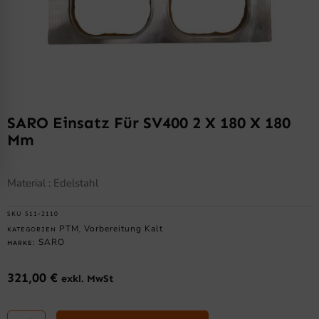
SARO Einsatz Für SV400 2 X 180 X 180
Mm
Material : Edelstahl
SKU
511-2110
PTM
Vorbereitung Kalt
KATEGORIEN
,
SARO
MARKE:
321,00
€
exkl. MwSt
SARO