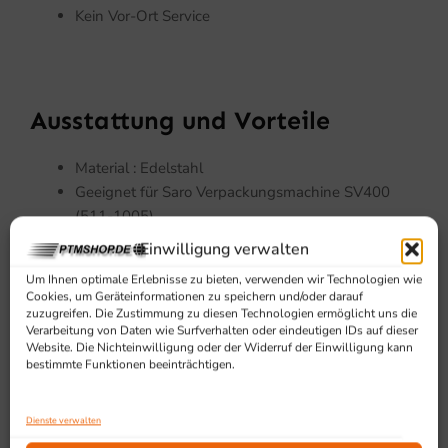
Kein Vor-Ort Service
Ausstattung und Vorteile
Material : Edelstahl
Geeignet für Saro Verpackungsmachine SV400
(511-1005)
Abmessungen: 2x B 180 x T 180 mm
Einwilligung verwalten
KEIN Vor-Ort Service
Um Ihnen optimale Erlebnisse zu bieten, verwenden wir Technologien wie
Cookies, um Geräteinformationen zu speichern und/oder darauf
zuzugreifen. Die Zustimmung zu diesen Technologien ermöglicht uns die
Verarbeitung von Daten wie Surfverhalten oder eindeutigen IDs auf dieser
Website. Die Nichteinwilligung oder der Widerruf der Einwilligung kann
bestimmte Funktionen beeinträchtigen.
Dienste verwalten
SCHON GESEHEN?