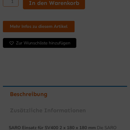
Einsatz
In den Warenkorb
für
SV400
2
x
Mehr Infos zu diesem Artikel
180
x
Zur Wunschliste hinzufügen
180
mm
Menge
Beschreibung
Zusätzliche Informationen
SARO Einsatz für SV400 2 x 180 x 180 mm
Die SARO