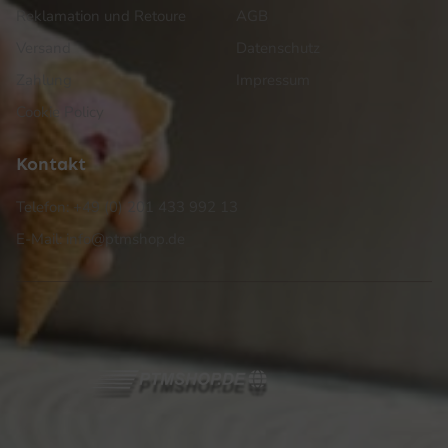
Reklamation und Retoure
AGB
Versand
Datenschutz
Zahlung
Impressum
Cookie Policy
Kontakt
Telefon: +49 (0) 201 433 992 13
E-Mail: info@ptmshop.de