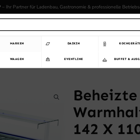
P
– Ihr Partner für Ladenbau, Gastronomie & professionelle Betrieb
MARKEN
DAIKIN
KOCHGERÄT
WAAGEN
EVENTLINE
BUFFET & AUS
Beheizte
Warmhalt
142 X 11