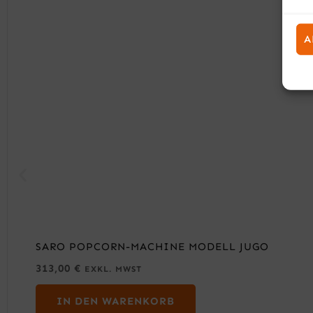
A
SARO POPCORN-MACHINE MODELL JUGO
313,00
€
EXKL. MWST
IN DEN WARENKORB