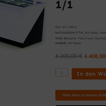
1/1
SKU
VC-149-S
PTM
Art Steel
Hei
KATEGORIEN
,
,
Bäckerei
Fast Food
Gastro
TAGS
,
,
Art Steel
MARKE:
6.200,00
€
4.408,0
Ursprün
Preis
Beheizte
war:
In den W
Selbstbedienungs-
6.200,0
Warmhaltevitrine
Classic
142
Mehr Infos zu diesem Arti
x
110