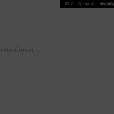
x
Zur Wunschliste hinzufü
125
cm,
4
GN
1/1
Menge
formationen