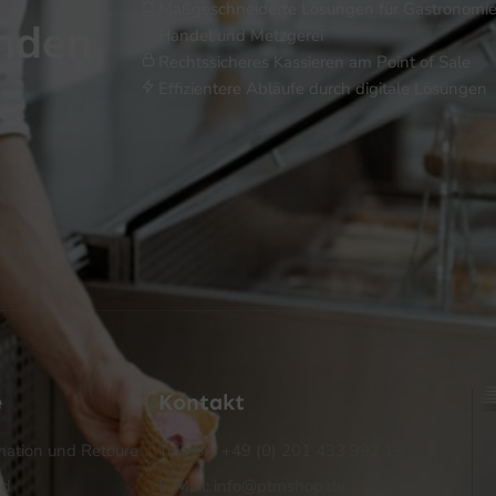
Maßgeschneiderte Lösungen für Gastronomie
inden
Handel und Metzgerei
Rechtssicheres Kassieren am Point of Sale
Effizientere Abläufe durch digitale Lösungen
e
Kontakt
ation und Retoure
Telefon: +49 (0) 201 433 992 13
nd
E-Mail: info@ptmshop.de