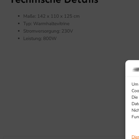
Maße: 142 x 110 x 125 cm
Typ: Warmhaltevitrine
Stromversorgung: 230V
Leistung: 800W
Um 
Coo
Die
Dat
Nic
Fun
Die