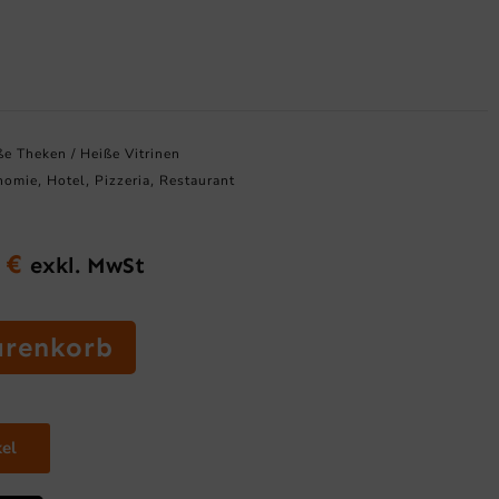
ße Theken / Heiße Vitrinen
nomie
Hotel
Pizzeria
Restaurant
,
,
,
0
€
exkl. MwSt
glicher
Aktueller
Preis
ist:
arenkorb
0 €
4.408,00 €.
kel