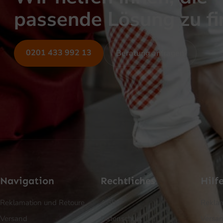
passende Lösung zu f
0201 433 992 13
Beratung anfragen
Navigation
Rechtliches
Hilf
Reklamation und Retoure
AGB
Reklam
Versand
Datenschutz
Versa