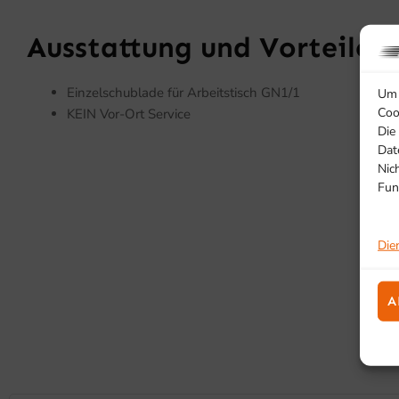
Ausstattung und Vorteile
Einzelschublade für Arbeitstisch GN1/1
Um 
Coo
KEIN Vor-Ort Service
Die
Dat
Nic
Fun
Die
A