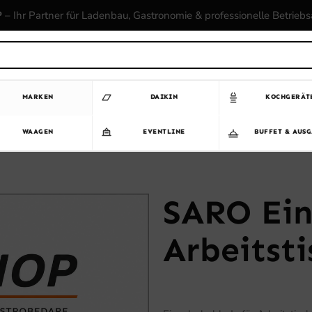
P
– Ihr Partner für Ladenbau, Gastronomie & professionelle Betrieb
MARKEN
DAIKIN
KOCHGERÄT
WAAGEN
EVENTLINE
BUFFET & AUS
SARO Ein
Arbeitst