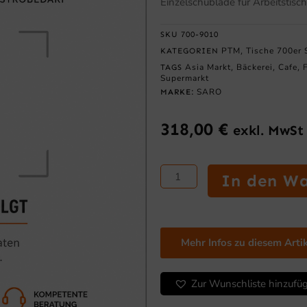
Einzelschublade für Arbeitstisc
SKU
700-9010
PTM
Tische 700er 
KATEGORIEN
,
Asia Markt
Bäckerei
Cafe
TAGS
,
,
,
Supermarkt
SARO
MARKE:
318,00
€
exkl. MwSt
SARO
In den W
Einzelschublade
für
Arbeitstisch
GN1/1
Mehr Infos zu diesem Arti
Menge
Zur Wunschliste hinzufü