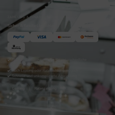
ZAHLUNG & FINANZIERUNG
Sicher & flexibel bezahlen
,
✔️ Flexible Zahlungsoptionen für unterschiedliche
Anforderungen
✔️ Auch Leasing oder Ratenzahlung möglich
✔️ Schnelle und unkomplizierte Abwicklung
Leasing
Ratenzahlung