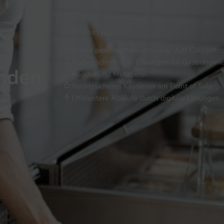
IHRE VORTEILE
Immer persönliche Betreuung statt Callcenter
Maßgeschneiderte Lösungen für Gastronomie
inden
Handel und Metzgerei
Rechtssicheres Kassieren am Point of Sale
Effizientere Abläufe durch digitale Lösungen