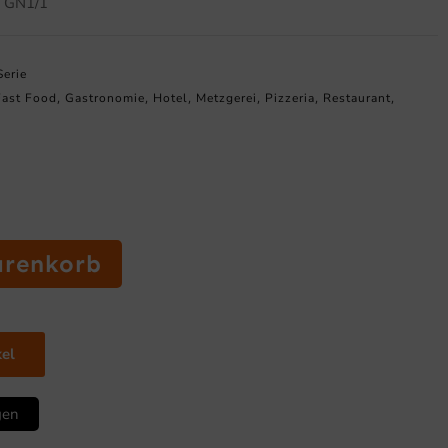
h GN1/1
Serie
Fast Food
Gastronomie
Hotel
Metzgerei
Pizzeria
Restaurant
,
,
,
,
,
,
arenkorb
kel
gen