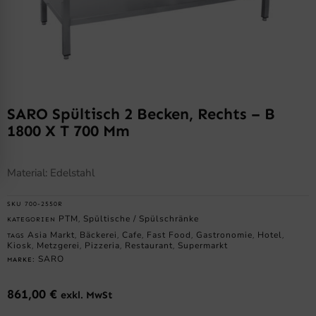
SARO Spültisch 2 Becken, Rechts – B
1800 X T 700 Mm
Material: Edelstahl
SKU
700-2550R
PTM
Spültische / Spülschränke
KATEGORIEN
,
Asia Markt
Bäckerei
Cafe
Fast Food
Gastronomie
Hotel
TAGS
,
,
,
,
,
,
Kiosk
Metzgerei
Pizzeria
Restaurant
Supermarkt
,
,
,
,
SARO
MARKE:
861,00
€
exkl. MwSt