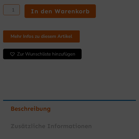
SARO
Spültisch
In den Warenkorb
2
Becken,
rechts
-
Mehr Infos zu diesem Artikel
B
1800
Zur Wunschliste hinzufügen
x
T
700
mm
Menge
Beschreibung
Zusätzliche Informationen