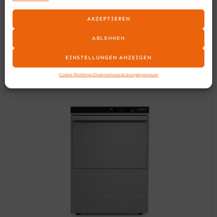
AKZEPTIEREN
SCHON GESEHEN?
Ähnliche Produkte
ABLEHNEN
EINSTELLUNGEN ANZEIGEN
Cookie Richtlinien
Datenschutzerklärung
Impressum