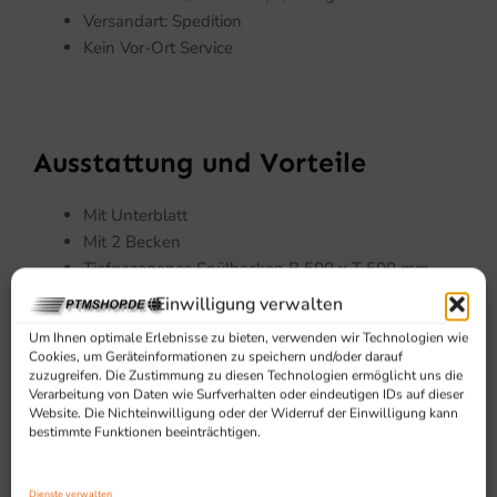
Versandart: Spedition
Kein Vor-Ort Service
Ausstattung und Vorteile
Mit Unterblatt
Mit 2 Becken
Tiefgezogenes Spülbecken B 500 x T 500 mm
zusätzliche Ablage mit Ablaufrinnen
Einwilligung verwalten
mit Aufkantung
Um Ihnen optimale Erlebnisse zu bieten, verwenden wir Technologien wie
KEIN Vor-Ort Service
Cookies, um Geräteinformationen zu speichern und/oder darauf
zuzugreifen. Die Zustimmung zu diesen Technologien ermöglicht uns die
Verarbeitung von Daten wie Surfverhalten oder eindeutigen IDs auf dieser
Website. Die Nichteinwilligung oder der Widerruf der Einwilligung kann
bestimmte Funktionen beeinträchtigen.
Dienste verwalten