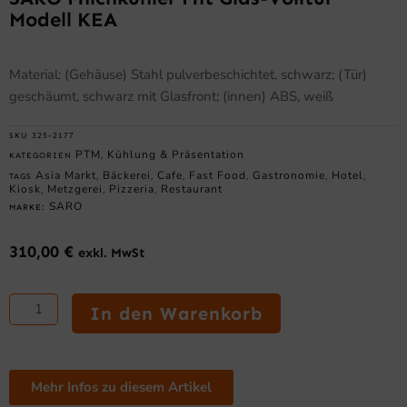
Modell KEA
Material: (Gehäuse) Stahl pulverbeschichtet, schwarz; (Tür)
geschäumt, schwarz mit Glasfront; (innen) ABS, weiß
SKU
325-2177
PTM
Kühlung & Präsentation
KATEGORIEN
,
Asia Markt
Bäckerei
Cafe
Fast Food
Gastronomie
Hotel
TAGS
,
,
,
,
,
,
Kiosk
Metzgerei
Pizzeria
Restaurant
,
,
,
SARO
MARKE:
310,00
€
exkl. MwSt
SARO
Milchkühler
In den Warenkorb
mit
Glas-
Volltür
Modell
Mehr Infos zu diesem Artikel
KEA