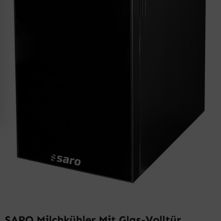
SARO Milchkühler Mit Glas-Volltür