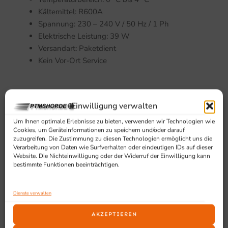
Kältemittel: R600A
Spannung: 230 – 240 V / 50 Hz / 1 Ph
Elektrische Leistung: 39 W
Versandart: Paketdient
Kein Vor-Ort Service
Einwilligung verwalten
Ausstattung und Vorteile
Um Ihnen optimale Erlebnisse zu bieten, verwenden wir Technologien wie
Cookies, um Geräteinformationen zu speichern und/oder darauf
Tür mit Touchscreen und Temperaturanzeige,
zuzugreifen. Die Zustimmung zu diesen Technologien ermöglicht uns die
Verarbeitung von Daten wie Surfverhalten oder eindeutigen IDs auf dieser
abschließbar
Website. Die Nichteinwilligung oder der Widerruf der Einwilligung kann
Beistellgerät für Kaffeeautmaten zur
bestimmte Funktionen beeinträchtigen.
kontinuierlichen Milchkühlung
Nutzvolumen von 14 L oder geeignet für 4,5 L
Dienste verwalten
Milchcontainer (optional erhältlich 325-2179)
An 2 Seiten Schlauchdurchführungsöffnungen zur
AKZEPTIEREN
Standauswahl