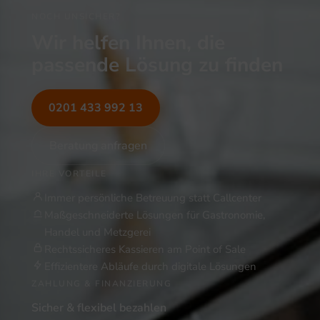
NOCH UNSICHER?
Wir helfen Ihnen, die
passende Lösung zu finden
0201 433 992 13
Beratung anfragen
IHRE VORTEILE
Immer persönliche Betreuung statt Callcenter
Maßgeschneiderte Lösungen für Gastronomie,
Handel und Metzgerei
Rechtssicheres Kassieren am Point of Sale
Effizientere Abläufe durch digitale Lösungen
ZAHLUNG & FINANZIERUNG
Sicher & flexibel bezahlen