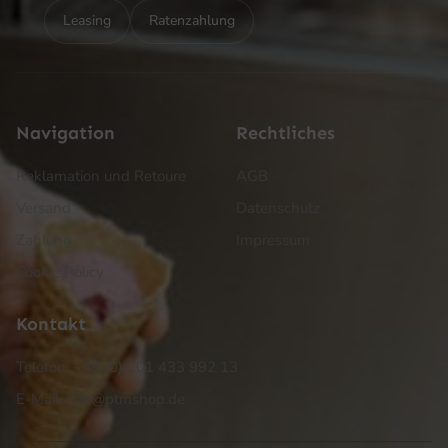
Leasing
Ratenzahlung
Navigation
Rechtliches
Reklamation und Retoure
AGB
Versand
Datenschutz
Zahlung
Impressum
Cookie Policy
Kontakt
Telefon: +49 (0) 201 433 992 13
E-Mail: info@ptmshop.de