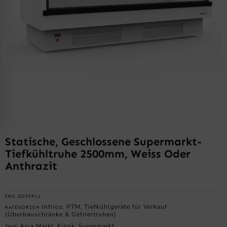
Statische, Geschlossene Supermarkt-
Tiefkühltruhe 2500mm, Weiss Oder
Anthrazit
SKU
GD25PL1
Infrico
PTM
Tiefkühlgeräte für Verkauf
KATEGORIEN
,
,
(Überbauschränke & Gefriertruhen)
Asia Markt
Kiosk
Supermarkt
TAGS
,
,