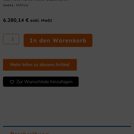
Infrico
MARKE:
6.280,14
€
exkl. MwSt
Statische,
geschlossene
In den Warenkorb
Supermarkt-
Tiefkühltruhe
2500mm,
Weiss
Mehr Infos zu diesem Artikel
oder
Anthrazit
Zur Wunschliste hinzufügen
Menge