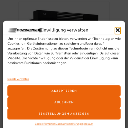
Einwilligung verwalten
Um Ihnen optimale Erlebnisse zu bieten, verwenden wir Technologien wie
Cookies, um Geräteinformationen zu speichern und/oder darauf
zuzugreifen. Die Zustimmung zu diesen Technologien ermöglicht uns die
Verarbeitung von Daten wie Surfverhalten oder eindeutigen IDs auf dieser
Website. Die Nichteinwilligung oder der Widerruf der Einwilligung kann
bestimmte Funktionen beeinträchtigen.
Dienste verwalten
AKZEPTIEREN
TK Überbauschrank / Upperdecker /
Wandtiefkühlung – PTM Upperdeck 2500
Mm
ABLEHNEN
8.553,72
€
exkl. MwSt
EINSTELLUNGEN ANZEIGEN
In den Warenkorb
Cookie Richtlinien
Datenschutzerklärung
Impressum