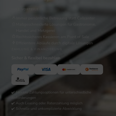
IHRE VORTEILE
Immer persönliche Betreuung statt Callcenter
Maßgeschneiderte Lösungen für Gastronomie,
Handel und Metzgerei
Rechtssicheres Kassieren am Point of Sale
Effizientere Abläufe durch digitale Lösungen
ZAHLUNG & FINANZIERUNG
Sicher & flexibel bezahlen
✔️ Flexible Zahlungsoptionen für unterschiedliche
Anforderungen
✔️ Auch Leasing oder Ratenzahlung möglich
✔️ Schnelle und unkomplizierte Abwicklung