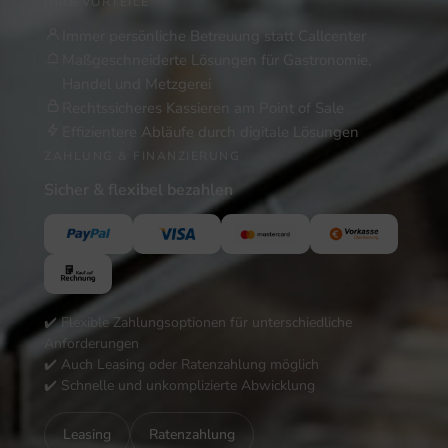
IHRE VORTEILE
Immer persönliche Betreuung statt Callcenter
Maßgeschneiderte Lösungen für Gastronomie,
Handel und Metzgerei
Rechtssicheres Kassieren am Point of Sale
Effizientere Abläufe durch digitale Lösungen
ZAHLUNG & FINANZIERUNG
Sicher & flexibel bezahlen
✔️ Flexible Zahlungsoptionen für unterschiedliche
Anforderungen
✔️ Auch Leasing oder Ratenzahlung möglich
✔️ Schnelle und unkomplizierte Abwicklung
Leasing
Ratenzahlung