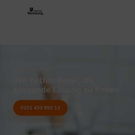
NOCH UNSICHER?
Wir helfen Ihnen, die
passende Lösung zu finden
0201 433 992 13
Beratung anfragen