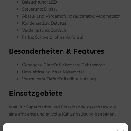
Beleuchtung: LED
Steuerung: Digital
Abtau- und Verdampfungsautomatik: Automatisch
Kondensation: Belüftet
Verdampfung: Statisch
Farbe: Schwarz (ohne Aufpreis)
Besonderheiten & Features
Gebogene Glastür für bessere Sichtbarkeit
Umweltfreundliches Kältemittel
Verstellbare Tiefe für flexible Nutzung
Einsatzgebiete
Ideal für Supermärkte und Einzelhandelsgeschäfte, die
eine effiziente und stilvolle Kühlungslösung benötigen.