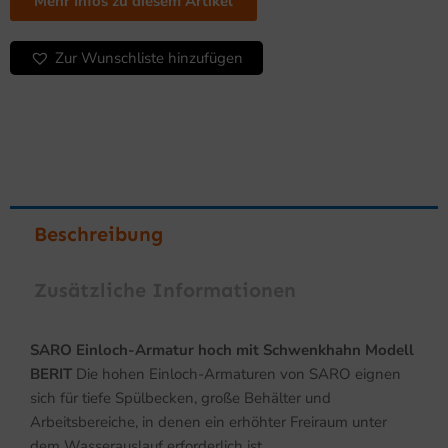
Schwenkhahn
Mehr Infos zu diesem Artikel
Modell
BERIT
Zur Wunschliste hinzufügen
Menge
Beschreibung
Zusätzliche Informationen
SARO Einloch-Armatur hoch mit Schwenkhahn Modell
BERIT
Die hohen Einloch-Armaturen von SARO eignen
sich für tiefe Spülbecken, große Behälter und
Arbeitsbereiche, in denen ein erhöhter Freiraum unter
dem Wasserauslauf erforderlich ist.