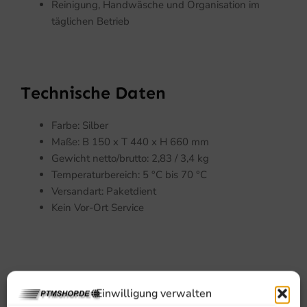
Reinigung, Handwäsche und Organisation im
täglichen Betrieb
Technische Daten
Farbe: Silber
Maße: B 150 x T 440 x H 660 mm
Gewicht netto/brutto: 2,83 / 3,4 kg
Temperaturbereich: 5 °C bis 70 °C
Versandart: Paketdient
Kein Vor-Ort Service
Ausstattung und Vorteile
Einwilligung verwalten