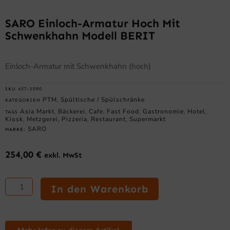
SARO Einloch-Armatur Hoch Mit
Schwenkhahn Modell BERIT
Einloch-Armatur mit Schwenkhahn (hoch)
SKU
457-1090
PTM
Spültische / Spülschränke
KATEGORIEN
,
Asia Markt
Bäckerei
Cafe
Fast Food
Gastronomie
Hotel
TAGS
,
,
,
,
,
,
Kiosk
Metzgerei
Pizzeria
Restaurant
Supermarkt
,
,
,
,
SARO
MARKE:
254,00
€
exkl. MwSt
SARO
Einloch-
In den Warenkorb
Armatur
hoch
mit