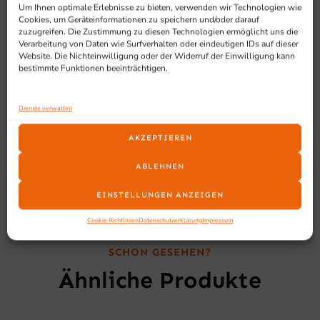
Einloch-Armatur mit Schwenkhahn (hoch)
Um Ihnen optimale Erlebnisse zu bieten, verwenden wir Technologien wie
Cookies, um Geräteinformationen zu speichern und/oder darauf
Armatur + Ventile für Warm-/Kaltauswahl
zuzugreifen. Die Zustimmung zu diesen Technologien ermöglicht uns die
(Mischventil) verchromt
Verarbeitung von Daten wie Surfverhalten oder eindeutigen IDs auf dieser
Hochwertige Keramikventile
Website. Die Nichteinwilligung oder der Widerruf der Einwilligung kann
bestimmte Funktionen beeinträchtigen.
Wasserdurchlass: 18L/Min – 3,5 Bar
Tischbohrung: Ø 34 mm
Anschlüsse: G 1/2"
Dienste verwalten
KEIN Vor-Ort Service
AKZEPTIEREN
ABLEHNEN
EINSTELLUNGEN ANZEIGEN
Cookie Richtlinien
Datenschutzerklärung
Impressum
SCHON GESEHEN?
Ähnliche Produkte