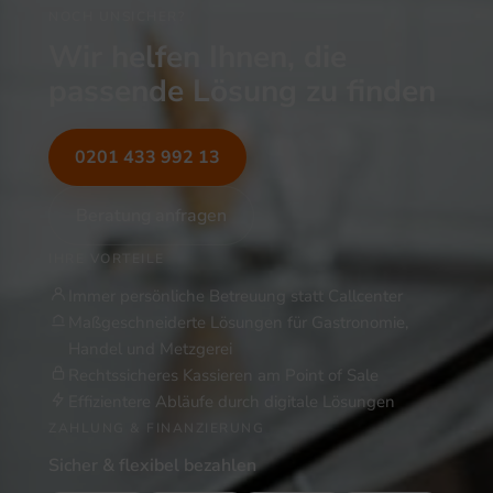
NOCH UNSICHER?
Wir helfen Ihnen, die
passende Lösung zu finden
0201 433 992 13
Beratung anfragen
IHRE VORTEILE
Immer persönliche Betreuung statt Callcenter
Maßgeschneiderte Lösungen für Gastronomie,
Handel und Metzgerei
Rechtssicheres Kassieren am Point of Sale
Effizientere Abläufe durch digitale Lösungen
ZAHLUNG & FINANZIERUNG
Sicher & flexibel bezahlen