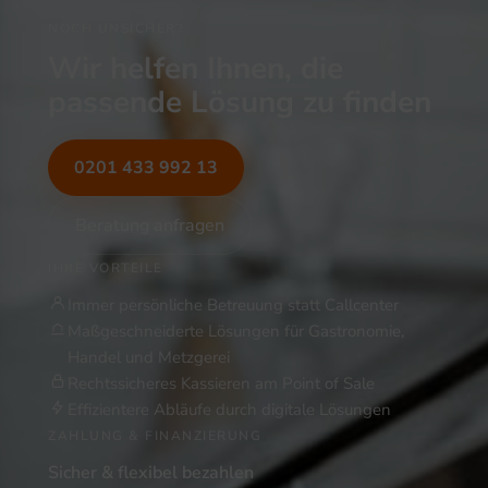
NOCH UNSICHER?
Wir helfen Ihnen, die
passende Lösung zu finden
0201 433 992 13
Beratung anfragen
IHRE VORTEILE
Immer persönliche Betreuung statt Callcenter
Maßgeschneiderte Lösungen für Gastronomie,
Handel und Metzgerei
Rechtssicheres Kassieren am Point of Sale
Effizientere Abläufe durch digitale Lösungen
ZAHLUNG & FINANZIERUNG
Sicher & flexibel bezahlen