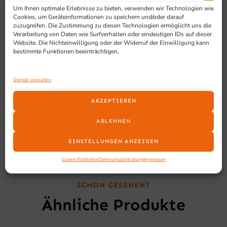
Kältezone
Um Ihnen optimale Erlebnisse zu bieten, verwenden wir Technologien wie
Cookies, um Geräteinformationen zu speichern und/oder darauf
stufenlose Temperatureinstellung
zuzugreifen. Die Zustimmung zu diesen Technologien ermöglicht uns die
Herausnehmbare Heizelemente ermöglichen eine
Verarbeitung von Daten wie Surfverhalten oder eindeutigen IDs auf dieser
Website. Die Nichteinwilligung oder der Widerruf der Einwilligung kann
Problemlose Reinigung
bestimmte Funktionen beeinträchtigen.
Sicherheitsthermostat
Abmessungen inkl. Seitengriffe
Dienste verwalten
Inhalt: 6 Liter
KEIN Vor-Ort Service
AKZEPTIEREN
ABLEHNEN
EINSTELLUNGEN ANZEIGEN
Cookie Richtlinien
Datenschutzerklärung
Impressum
SCHON GESEHEN?
Ähnliche Produkte