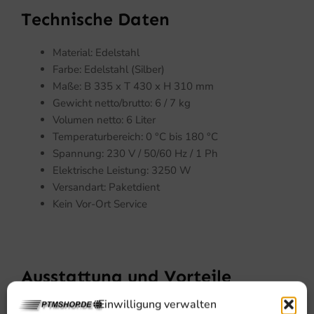
Technische Daten
Material: Edelstahl
Farbe: Edelstahl (Silber)
Maße: B 335 x T 430 x H 310 mm
Gewicht netto/brutto: 6 / 7 kg
Volumen netto: 6 Liter
Temperaturbereich: 0 °C bis 180 °C
Spannung: 230 V / 50/60 Hz / 1 Ph
Elektrische Leistung: 3250 W
Versandart: Paketdient
Kein Vor-Ort Service
Ausstattung und Vorteile
Einwilligung verwalten
Abgerundetes, herausnehmbares Becken mit