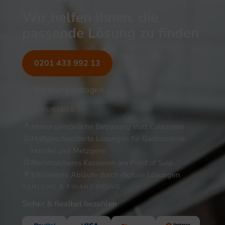
Wir helfen Ihnen, die
passende Lösung zu finden
0201 433 992 13
Beratung anfragen
IHRE VORTEILE
Immer persönliche Betreuung statt Callcenter
Maßgeschneiderte Lösungen für Gastronomie,
Handel und Metzgerei
Rechtssicheres Kassieren am Point of Sale
Effizientere Abläufe durch digitale Lösungen
ZAHLUNG & FINANZIERUNG
Sicher & flexibel bezahlen