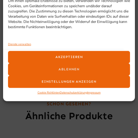
Um Ihnen optimale Erlebnisse zu bieten, verwenden wir Technologien wie
2 Schiebetüren
Cookies, um Geräteinformationen zu speichern und/oder darauf
Optional mit Schloss
zuzugreifen. Die Zustimmung zu diesen Technologien ermöglicht uns die
Verarbeitung von Daten wie Surfverhalten oder eindeutigen IDs auf dieser
Drei verstellbare Regale, verstärkt über eine Länge
Website. Die Nichteinwilligung oder der Widerruf der Einwilligung kann
von 1100 mm oder mehr
bestimmte Funktionen beeinträchtigen.
Verstellbare Füße aus Edelstahl
mit Schrägdach
Dienste verwalten
KEIN Vor-Ort Service
AKZEPTIEREN
ABLEHNEN
EINSTELLUNGEN ANZEIGEN
Cookie Richtlinien
Datenschutzerklärung
Impressum
SCHON GESEHEN?
Ähnliche Produkte