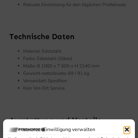
Robuste Einrichtung für den täglichen Profieinsatz
Technische Daten
Material: Edelstahl
Farbe: Edelstahl (Silber)
Maße: B 1000 x T 600 x H 2140 mm
Gewicht netto/brutto: 69 / 91 kg
Versandart: Spedition
Kein Vor-Ort Service
Ausstattung und Vorteile
Einwilligung verwalten
Hergestellt aus AISI 430