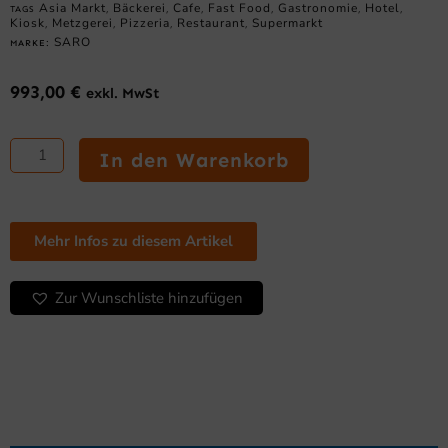
Asia Markt
Bäckerei
Cafe
Fast Food
Gastronomie
Hotel
TAGS
,
,
,
,
,
,
Kiosk
Metzgerei
Pizzeria
Restaurant
Supermarkt
,
,
,
,
SARO
MARKE:
993,00
€
exkl. MwSt
SARO
Edelstahl-
In den Warenkorb
Lagerschrank
mit
Schiebetüren
AISI
Mehr Infos zu diesem Artikel
430,
Schrägdach,
Zur Wunschliste hinzufügen
1000x600
mm
Menge