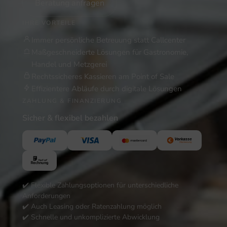
Beratung anfragen
IHRE VORTEILE
Immer persönliche Betreuung statt Callcenter
Maßgeschneiderte Lösungen für Gastronomie,
Handel und Metzgerei
Rechtssicheres Kassieren am Point of Sale
Effizientere Abläufe durch digitale Lösungen
ZAHLUNG & FINANZIERUNG
Sicher & flexibel bezahlen
✔️ Flexible Zahlungsoptionen für unterschiedliche
Anforderungen
✔️ Auch Leasing oder Ratenzahlung möglich
✔️ Schnelle und unkomplizierte Abwicklung