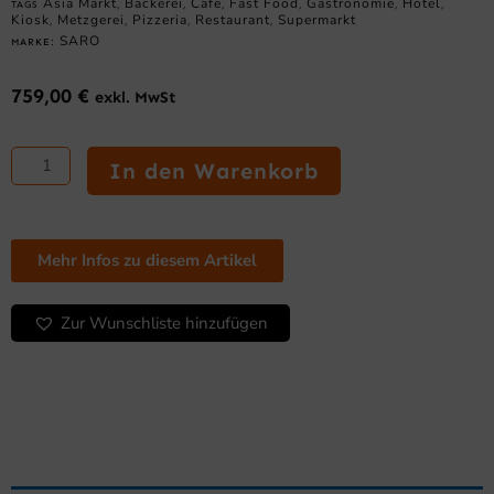
Asia Markt
Bäckerei
Cafe
Fast Food
Gastronomie
Hotel
TAGS
,
,
,
,
,
,
Kiosk
Metzgerei
Pizzeria
Restaurant
Supermarkt
,
,
,
,
SARO
MARKE:
759,00
€
exkl. MwSt
SARO
Spültisch
In den Warenkorb
1
Becken,
rechts
-
Mehr Infos zu diesem Artikel
B
2000
Zur Wunschliste hinzufügen
x
T
700
mm
Menge