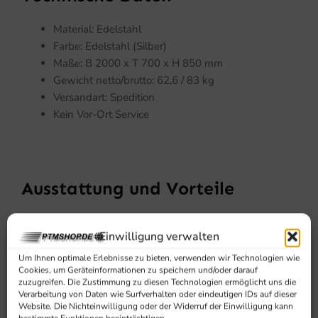
Material: Edelstahl
Farbe: Edelstahl (Silber)
Maße: B 2000 x T 700 x H 850 mm
Gewicht netto/brutto: 62,6 / 83 kg
Versandart: Spedition
Kein Vor-Ort Service
Ausstattung und Vorteile
Mit Unterblatt
Einwilligung verwalten
Mit einem Becken
Tiefgezogenes Spülbecken B 500 x T 500 mm
Um Ihnen optimale Erlebnisse zu bieten, verwenden wir Technologien wie
Cookies, um Geräteinformationen zu speichern und/oder darauf
zusätzliche Ablage mit Ablaufrinnen
zuzugreifen. Die Zustimmung zu diesen Technologien ermöglicht uns die
mit Aufkantung
Verarbeitung von Daten wie Surfverhalten oder eindeutigen IDs auf dieser
KEIN Vor-Ort Service
Website. Die Nichteinwilligung oder der Widerruf der Einwilligung kann