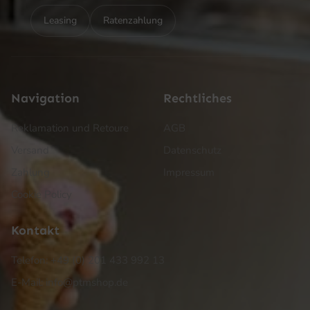
Leasing
Ratenzahlung
Navigation
Rechtliches
Reklamation und Retoure
AGB
Versand
Datenschutz
Zahlung
Impressum
Cookie Policy
Kontakt
Telefon: +49 (0) 201 433 992 13
E-Mail: info@ptmshop.de