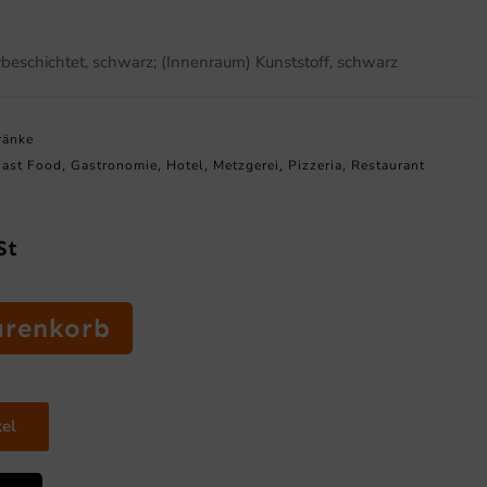
rbeschichtet, schwarz; (Innenraum) Kunststoff, schwarz
ränke
Fast Food
Gastronomie
Hotel
Metzgerei
Pizzeria
Restaurant
,
,
,
,
,
St
arenkorb
kel