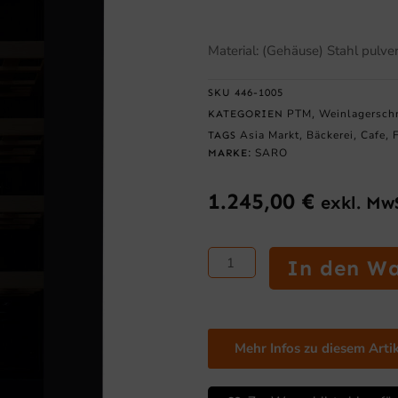
Material: (Gehäuse) Stahl pulve
SKU
446-1005
PTM
Weinlagersch
KATEGORIEN
,
Asia Markt
Bäckerei
Cafe
TAGS
,
,
,
SARO
MARKE:
1.245,00
€
exkl. Mw
SARO
In den W
Weinlagerschrank
für
154
Flaschen,
Mehr Infos zu diesem Arti
2
Zonen,
Modell