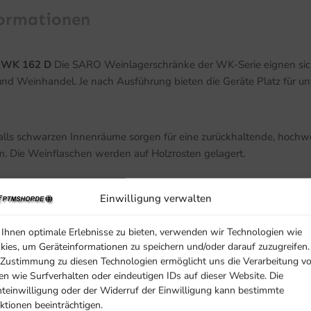
formationen
l WK 162 D
Die SARO Weinlagerschränke der WK-Serie eignen sich 
 und Weinhandel. Je nach Ausführung bieten die Geräte Platz für 
lls schwarzen Innenräume sorgen für eine zurückhaltende, hochwe
um. Die Weinflaschen werden auf Holzrosten gelagert.
emperatur einstellen. Umluftkühlung unterstützt eine gleichmäßig
Einwilligung verwalten
iße LED-Beleuchtung setzt den Flaschenbestand dezent in Szene.
Ihnen optimale Erlebnisse zu bieten, verwenden wir Technologien wie
kies, um Geräteinformationen zu speichern und/oder darauf zuzugreifen.
 Zustimmung zu diesen Technologien ermöglicht uns die Verarbeitung v
en wie Surfverhalten oder eindeutigen IDs auf dieser Website. Die
hteinwilligung oder der Widerruf der Einwilligung kann bestimmte
ktionen beeinträchtigen.