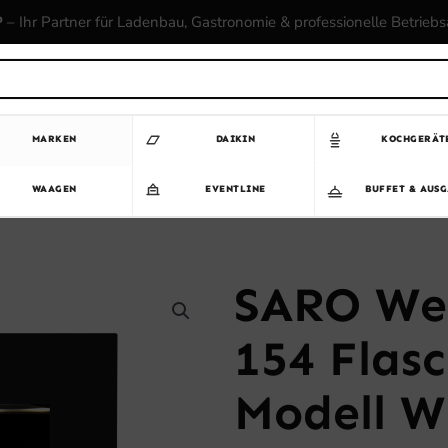
P
– Ihr Partner für Ladenbau, Gastronomie & professionelle Betrieb
MARKEN
DAIKIN
KOCHGERÄT
WAAGEN
EVENTLINE
BUFFET & AUS
SARO Wei
154 Flasc
Modell W