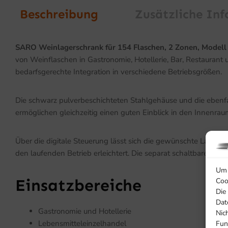
Beschreibung
Zusätzliche In
SARO Weinlagerschrank für 154 Flaschen, 2 Zonen, Model
von Weinflaschen in Gastronomie, Hotellerie, Bar, Restaurant
bedarfsgerechte Integration in verschiedene Betriebsgrößen.
Die schwarz pulverbeschichteten Stahlgehäuse und die ebenfa
ermöglichen gleichzeitig einen guten Einblick in den Innenra
Über die digitale Steuerung lässt sich die gewünschte Lagert
den laufenden Betrieb erleichtert. Die separat schaltbare we
Um 
Einsatzbereiche
Coo
Die
Dat
Gastronomie und Hotellerie
Nic
Lebensmitteleinzelhandel
Fun