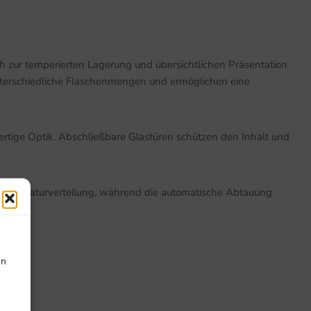
zur temperierten Lagerung und übersichtlichen Präsentation
unterschiedliche Flaschenmengen und ermöglichen eine
rtige Optik. Abschließbare Glastüren schützen den Inhalt und
e Temperaturverteilung, während die automatische Abtauung
on