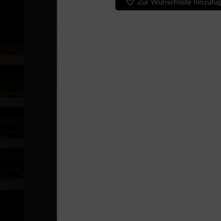
Zur Wunschliste hinzufü
WK
162
D
Menge