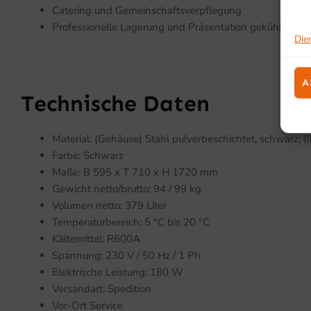
Catering und Gemeinschaftsverpflegung
Professionelle Lagerung und Präsentation gekühlter W
Die
A
Technische Daten
Material: (Gehäuse) Stahl pulverbeschichtet, schwarz; 
Farbe: Schwarz
Maße: B 595 x T 710 x H 1720 mm
Gewicht netto/brutto: 94 / 99 kg
Volumen netto: 379 Liter
Temperaturbereich: 5 °C bis 20 °C
Kältemittel: R600A
Spannung: 230 V / 50 Hz / 1 Ph
Elektrische Leistung: 180 W
Versandart: Spedition
Vor-Ort Service