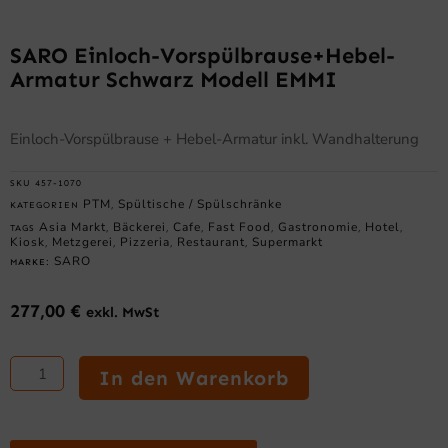
SARO Einloch-Vorspülbrause+Hebel-
Armatur Schwarz Modell EMMI
Einloch-Vorspülbrause + Hebel-Armatur inkl. Wandhalterung
SKU
457-1070
PTM
Spültische / Spülschränke
KATEGORIEN
,
Asia Markt
Bäckerei
Cafe
Fast Food
Gastronomie
Hotel
TAGS
,
,
,
,
,
,
Kiosk
Metzgerei
Pizzeria
Restaurant
Supermarkt
,
,
,
,
SARO
MARKE:
277,00
€
exkl. MwSt
SARO
Einloch-
In den Warenkorb
Vorspülbrause+Hebel-
Armatur
schwarz