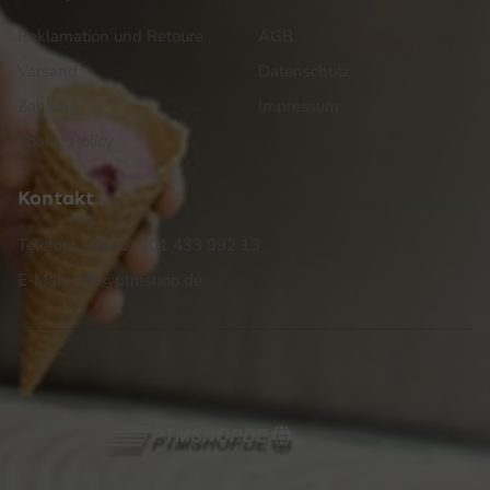
Reklamation und Retoure
AGB
Versand
Datenschutz
Zahlung
Impressum
Cookie Policy
Kontakt
Telefon: +49 (0) 201 433 992 13
E-Mail: info@ptmshop.de