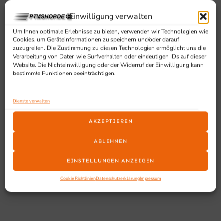
Einwilligung verwalten
Einloch-Vorspülbrause + Hebel-Armatur inkl.
Wandhalterung
Um Ihnen optimale Erlebnisse zu bieten, verwenden wir Technologien wie
Cookies, um Geräteinformationen zu speichern und/oder darauf
Schwenkbarer Auslauf 255 mm
zuzugreifen. Die Zustimmung zu diesen Technologien ermöglicht uns die
Armatur verchromt
Verarbeitung von Daten wie Surfverhalten oder eindeutigen IDs auf dieser
Website. Die Nichteinwilligung oder der Widerruf der Einwilligung kann
S-förmiger Schwenkauslauf
bestimmte Funktionen beeinträchtigen.
Mit separatem Wasserhahn
Schwarze Kunststoffhebel für Wasserzufuhr
Hochwertige Keramikteile
Dienste verwalten
Wasserdurchlass: 12 L/Min – 3,5 Bar aus der
AKZEPTIEREN
Brause
14 L/Min – 3,5 Bar aus dem Hahn
ABLEHNEN
EINSTELLUNGEN ANZEIGEN
Cookie Richtlinien
Datenschutzerklärung
Impressum