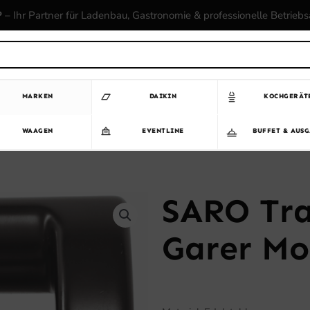
P
– Ihr Partner für Ladenbau, Gastronomie & professionelle Betrieb
MARKEN
DAIKIN
KOCHGERÄT
WAAGEN
EVENTLINE
BUFFET & AUS
SARO Tra
Garer Mo