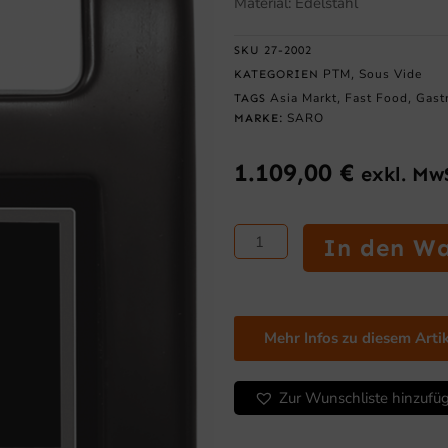
Material: Edelstahl
SKU
27-2002
PTM
Sous Vide
KATEGORIEN
,
Asia Markt
Fast Food
Gast
TAGS
,
,
SARO
MARKE:
1.109,00
€
exkl. Mw
SARO
In den W
Tragbarer
Sous-
Vide
Garer
Mehr Infos zu diesem Arti
Modell
SmartVide
7
Zur Wunschliste hinzufü
Menge