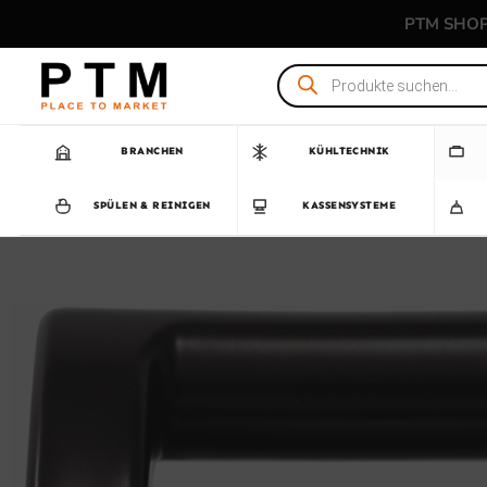
Zum
PTM SHO
Inhalt
springen
Products
search
BRANCHEN
KÜHLTECHNIK
SPÜLEN & REINIGEN
KASSENSYSTEME