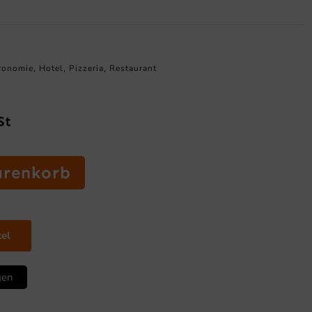
ronomie
Hotel
Pizzeria
Restaurant
,
,
,
St
arenkorb
kel
gen