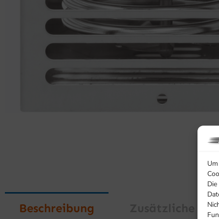
Um 
Coo
Die
Dat
Nic
Beschreibung
Zusätzliche In
Fun